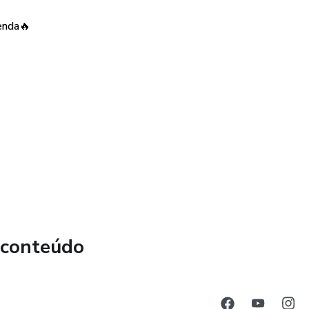
enda🔥
lente Oportunidade Para Começar a Ganhar Dinheiro de
 conteúdo