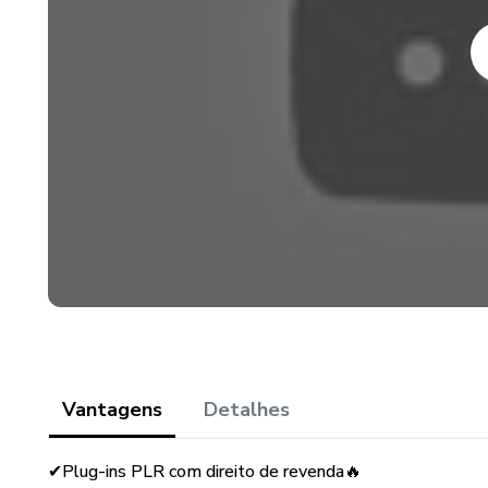
* DECORAÇÃO
* GANHAR DINHEIRO ON L
* CULINARIA
* NICHO DIVERSOS
* COPY
* CRIPTOMOEDAS
* FOTOGRAFIA
Vantagens
Detalhes
* NEGOCIO
✔Plug-ins PLR com direito de revenda🔥
* YOUTUBE