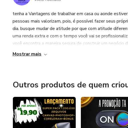
* DIVERSOS e muitos mais....
tenha a Vantagens de trabalhar em casa ou aonde estiver, 
pessoas mais valorizam, pois, é possível fazer seus própri
GANHE 50% DE COMISSÃO
dia. busque mudar de atitude por que com atitude difer
uma renda extra e com o tempo você vai se profissionaliz
você encontra a maneira segura de construir um negócio d
Mostrar mais
Outros produtos de quem crio