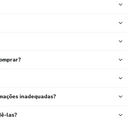
comprar?
rmações inadequadas?
ê-las?