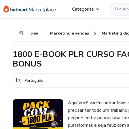
Ir
Ir
Ir
Categorias
para
para
para
o
o
o
conteúdo
pagamento
rodapé
Home
Marketing e vendas
Marketing dig
principal
1800 E-BOOK PLR CURSO F
BONUS
Português
Aqui Você vai Encontrar Mai
precisar ter todo um trabalho 
pegar e editar pouca coisa co
plataformas e seja feliz com a