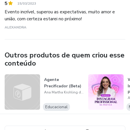
5
15/03/2023
Evento incrível, superou as expectativas, muito amor e
união, com certeza estarei no próximo!
ALEXANDRA
Outros produtos de quem criou esse
conteúdo
Agente
Precificador (Beta)
I
P
Ana Martha Krohling dian
P
Educacional