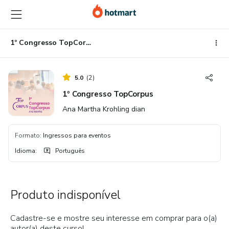
Ir
Ir
Ir
para
para
para
o
o
o
conteúdo
pagamento
rodapé
1º Congresso TopCorpus
principal
5.0
(
2
)
1º Congresso TopCorpus
Ana Martha Krohling dian
Formato
:
Ingressos para eventos
Idioma
:
Português
Produto indisponível
Cadastre-se e mostre seu interesse em comprar para o(a)
autor(a) deste curso!