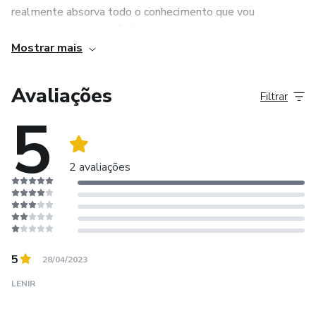
realmente absorva todo o conhecimento que vou
compartilhar com você! Comprometa-se comigo nesta
Mostrar mais
jornada, especialmente com você mesma. Para assim,
poder colher os frutos desse aprendizado.
Avaliações
Filtrar
5
2 avaliações
5
28/04/2023
LENIR