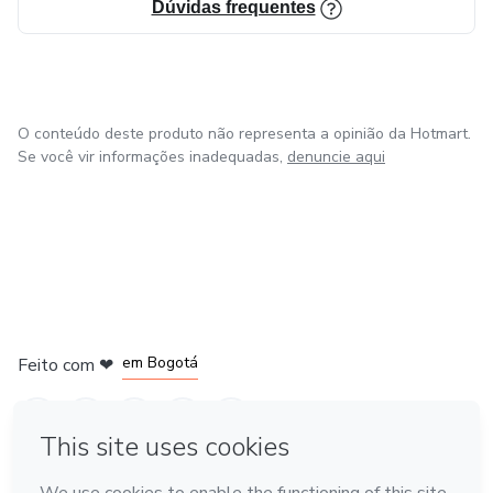
Dúvidas frequentes
O conteúdo deste produto não representa a opinião da Hotmart.
Se você vir informações inadequadas,
denuncie aqui
em Amsterdam
em Madrid
em Bogotá
Feito com
❤
em Belo Horizonte
na Cidade do México
Conheça a Hotmart