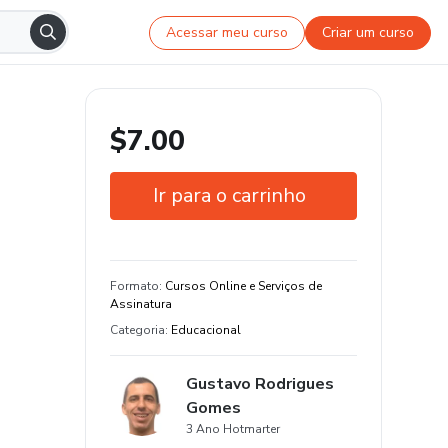
Acessar meu curso
Criar um curso
$7.00
Ir para o carrinho
Garantia de 7 dias
Estude do seu jeito e em qualquer
Formato
:
Cursos Online e Serviços de
dispositivo
Assinatura
Categoria
:
Educacional
Gustavo Rodrigues
Gomes
3 Ano Hotmarter