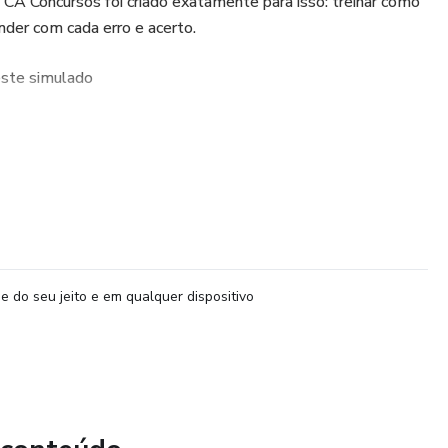
A Concursos foi criado exatamente para isso: treinar como
nder com cada erro e acerto.
este simulado
, com nível de dificuldade semelhante ao da prova oficial
l do Soldado Temporário
ado, explicando o porquê de cada alternativa
os e focados no que mais cai em concurso
e do seu jeito e em qualquer dispositivo
inal e ajuste de estratégia
acelerar sua aprovação?
os antes da prova