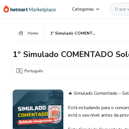
Ir
Ir
Ir
Categorias
para
para
para
o
o
o
conteúdo
pagamento
rodapé
Home
1º Simulado COMENTADO Soldado Temporário PMSC
principal
1º Simulado COMENTADO Sol
Português
🔥 Simulado Comentado – Sol
Está estudando para o concu
está o seu nível antes da pro