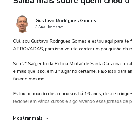
Saiba mais sobre quem criou o
🔹 Treina seu tempo de resol
Gustavo Rodrigues Gomes
🔹 Evita erros comuns que el
3 Ano Hotmarter
🔹 Transforma o simulado em 
Olá, sou Gustavo Rodrigues Gomes e estou aqui para t
APROVADAS, para isso vou te contar um pouquinho da min
👉 Aqui você não apenas res
Sou 2º Sargento da Polícia Militar de Santa Catarina, lo
👉 Você aprende com elas.
e mais que isso, em 1º lugar no certame. Falo isso para
fazer o mesmo.
👮‍♂️ Para quem é este produto
Estou no mundo dos concursos há 16 anos, desde o ingres
✅ Candidatos ao cargo de So
lecionei em vários cursos e sigo vivendo essa jornada de 
✅ Quem já está estudando e qu
Vou te contar um segredo, sou apaixonado por concursos!
Mostrar mais
✅ Quem busca pontuar acima d
Certo Professor, mas como podes me ajudar? Você deve 