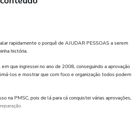
 conteúdo
ução
iminam muitos candidatos
uma verdadeira aula de revisão
e falar rapidamente o porquê de AJUDAR PESSOAS a serem
ha história.
ponde questões.
cal em que ingressei no ano de 2008, conseguindo a aprovação
 animá-los e mostrar que com foco e organização todos podem
?
so na PMSC, pois de lá para cá conquistei várias aprovações,
ldado Temporário
preparação.
er testar o nível real de preparação
a média e não pode errar na prova
estar se perguntando.