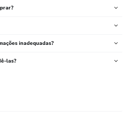
mprar?
rmações inadequadas?
ê-las?