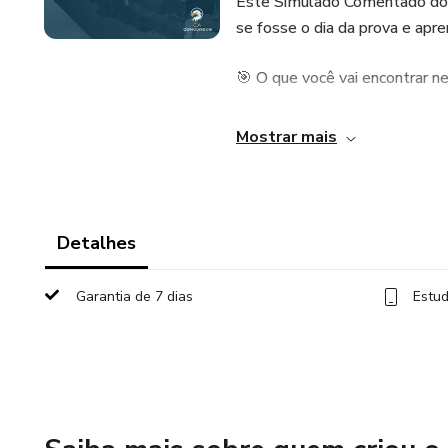
Este Simulado Comentado do C
se fosse o dia da prova e apre
🎯 O que você vai encontrar n
✔ Questões no padrão da banca
Mostrar mais
✔ Conteúdo alinhado ao edita
✔ Gabarito totalmente coment
Detalhes
✔ Comentários claros, objetiv
Garantia de 7 dias
Estud
✔ Material ideal para revisão f
📈 Por que esse simulado vai 
🔹 Identifica seus pontos frac