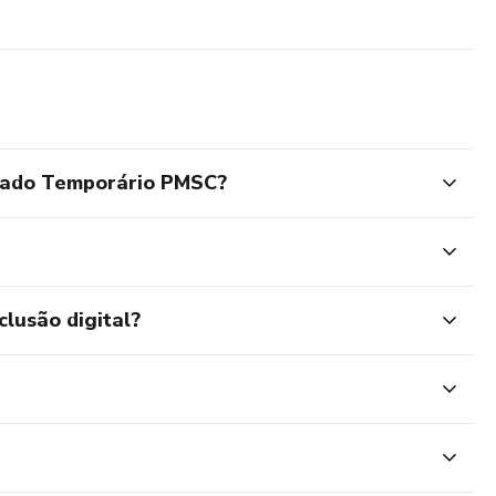
r, não como quem apenas tenta.
ado Temporário PMSC?
clusão digital?