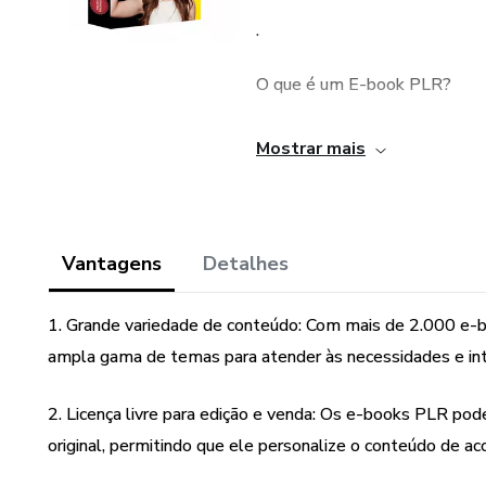
.
O que é um E-book PLR?
São Ebooks liberados para se
Mostrar mais
melhor quando você realiza 
compra a licença para ser dono
.
Vantagens
Detalhes
É só colocar o seu nome e ch
1. Grande variedade de conteúdo: Com mais de 2.000 e-b
ampla gama de temas para atender às necessidades e int
.
Além dos 2.000 E-books você 
2. Licença livre para edição e venda: Os e-books PLR pod
original, permitindo que ele personalize o conteúdo de ac
🔶️ 33 CURSOS PLR EM VIDEO 