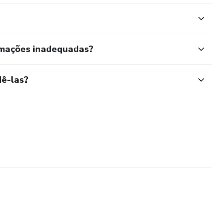
rmações inadequadas?
ê-las?