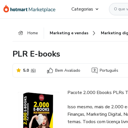
Ir
Ir
Ir
Categorias
para
para
para
o
o
o
conteúdo
pagamento
rodapé
Home
Marketing e vendas
Marketing dig
principal
PLR E-books
5.0
(
6
)
Bem Avaliado
Português
Pacote 2.000 Ebooks PLRs T
Isso mesmo, mais de 2.000 e-
Finanças, Marketing Digital, N
temas. Todos com licença livre