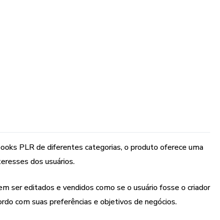
rem editados ou vendidos como se você fosse o criador e o
a venda do mesmo o lucro é 100% seu. Resumindo você
 do produto!!!
amar de seu 😀
ooks PLR de diferentes categorias, o produto oferece uma
eresses dos usuários.
ainda terá acesso a vários bônus:
em ser editados e vendidos como se o usuário fosse o criador
ordo com suas preferências e objetivos de negócios.
todos com licença para revender e ter 100% de lucro