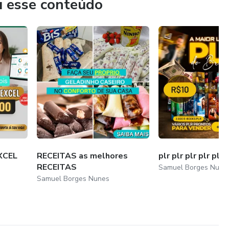
u esse conteúdo
XCEL
RECEITAS as melhores
plr plr plr plr plr 
RECEITAS
Samuel Borges Nune
Samuel Borges Nunes