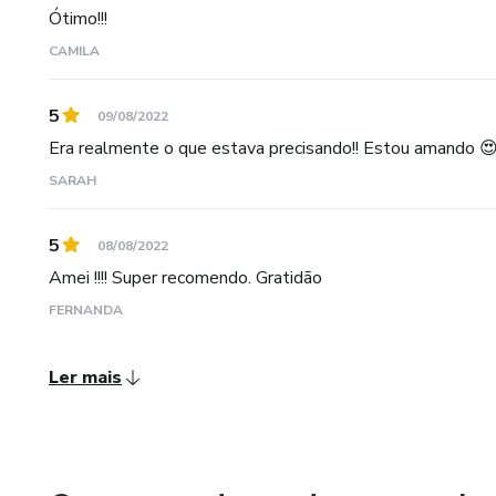
Ótimo!!!
CAMILA
5
09/08/2022
Era realmente o que estava precisando!! Estou amando 
SARAH
5
08/08/2022
Amei !!!! Super recomendo. Gratidão
FERNANDA
Ler mais