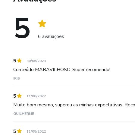
.
5
📌 E o Melhor você só paga u
6 avaliações
PROMOÇÃO APENAS PARA H
5
30/06/2023
Conteúdo MARAVILHOSO. Super recomendo!
IRIS
5
11/08/2022
Muito bom mesmo, superou as minhas expectativas. Re
GUILHERME
5
11/08/2022