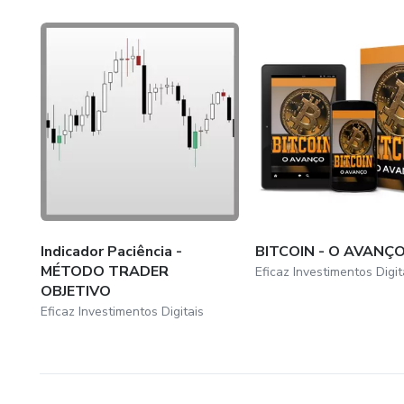
Por isso, fundei a R&R Digital e a Eficaz Investimentos D
e boas experiências com investimentos digitais. Porque nã
precisa começar. É necessário começar certo, começar co
Indicador Paciência -
BITCOIN - O AVANÇ
MÉTODO TRADER
Eficaz Investimentos Digit
OBJETIVO
Eficaz Investimentos Digitais