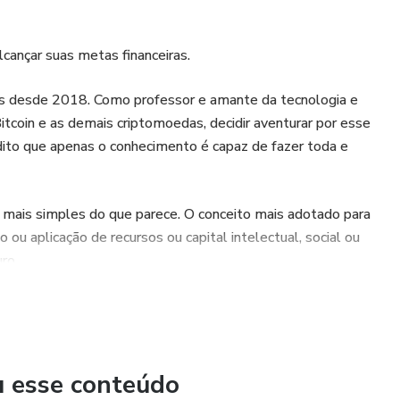
lcançar suas metas financeiras.
das desde 2018. Como professor e amante da tecnologia e
Bitcoin e as demais criptomoedas, decidir aventurar por esse
dito que apenas o conhecimento é capaz de fazer toda e
 mais simples do que parece. O conceito mais adotado para
 ou aplicação de recursos ou capital intelectual, social ou
ro.
ra começar a investir, mas é importante ter uma noção do que
a da maioria das pessoas, infelizmente, em muitos casos,
o dinheiro nos afeta diretamente — principalmente para quem
u esse conteúdo