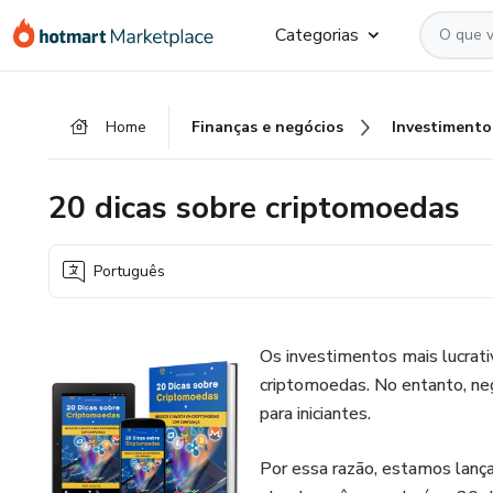
Ir
Ir
Ir
Categorias
para
para
para
o
o
o
conteúdo
pagamento
rodapé
Home
Finanças e negócios
Investimento
principal
20 dicas sobre criptomoedas
Português
Os investimentos mais lucrat
criptomoedas. No entanto, neg
para iniciantes.
Por essa razão, estamos l