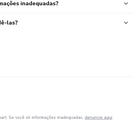
rmações inadequadas?
ê-las?
art. Se você vir informações inadequadas,
denuncie aqui