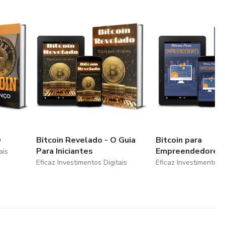
igitais para que mais pessoas possam ter educação financeira
o basta apenas existir, você tem que mudar. E para isso,
m segurança. E isso só será possível com conhecimento.
O
Bitcoin Revelado - O Guia
Bitcoin para
Para Iniciantes
Empreendedores
ais
Eficaz Investimentos Digitais
Eficaz Investimentos D