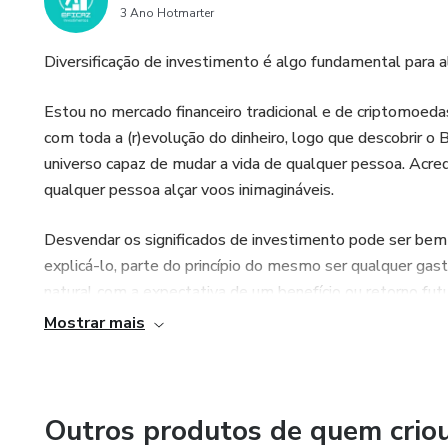
3 Ano Hotmarter
Diversificação de investimento é algo fundamental para a
Estou no mercado financeiro tradicional e de criptomoe
com toda a (r)evolução do dinheiro, logo que descobrir o 
universo capaz de mudar a vida de qualquer pessoa. Acre
qualquer pessoa alçar voos inimagináveis.
Desvendar os significados de investimento pode ser bem
explicá-lo, parte do princípio do mesmo ser qualquer gasto
natural com a expectativa de um benefício ou retorno futu
Mostrar mais
Saiba que não é necessário ser um expert em finanças pa
é investimento, pois apesar do mesmo fazer parte da vid
essa relação é conflituosa, afinal, a nossa relação com 
não tem conhecimento de como lidar com o dinheiro.
Outros produtos de quem crio