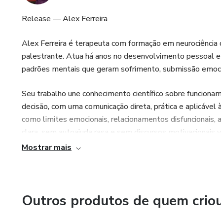
Release — Alex Ferreira
Alex Ferreira é terapeuta com formação em neurociência 
palestrante. Atua há anos no desenvolvimento pessoal e
padrões mentais que geram sofrimento, submissão emocio
Seu trabalho une conhecimento científico sobre funcio
decisão, com uma comunicação direta, prática e aplicável 
como limites emocionais, relacionamentos disfuncionais,
clara, sem autoajuda rasa e sem discursos motivacionais v
Mostrar mais
Criador do programa Quebrando o Padrão Mental, Alex 
maturidade emocional, clareza mental e postura firme, r
que se repetem ao longo da vida.
Outros produtos de quem crio
Sua abordagem não promete fórmulas mágicas, mas ofere
decidiu parar de viver no automático e assumir controle da