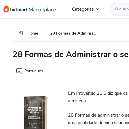
Ir
Ir
Ir
Categorias
para
para
para
o
o
o
conteúdo
pagamento
rodapé
Home
28 Formas de Administrar o seu dinheiro. Método Prático
principal
28 Formas de Administrar o se
Português
Em Provérbio 21:5 diz que os
a miséria.
28 Formas de administrar o seu
uma qualidade de vida saudáve