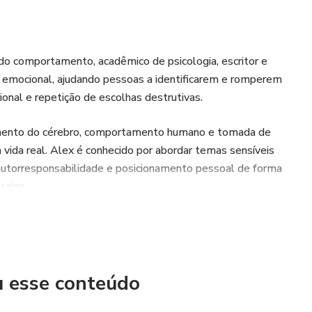
do comportamento, acadêmico de psicologia, escritor e
 emocional, ajudando pessoas a identificarem e romperem
nal e repetição de escolhas destrutivas.
namento do cérebro, comportamento humano e tomada de
à vida real. Alex é conhecido por abordar temas sensíveis
 autorresponsabilidade e posicionamento pessoal de forma
azios.
tem como missão ajudar pessoas a desenvolverem
ompendo ciclos de desrespeito, frustração e autossabotagem
u esse conteúdo
ce consciência, estrutura mental e ferramentas para quem
s próprias escolhas.