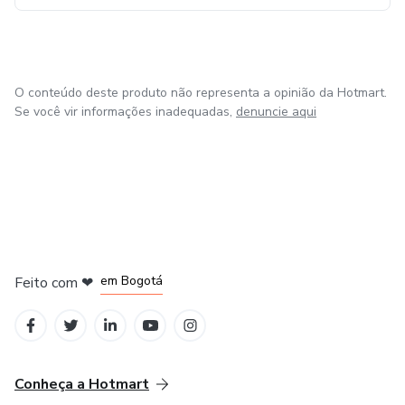
O conteúdo deste produto não representa a opinião da Hotmart.
Se você vir informações inadequadas,
denuncie aqui
em Amsterdam
em Madrid
em Bogotá
Feito com
❤
em Belo Horizonte
na Cidade do México
Conheça a Hotmart