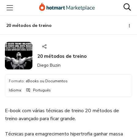
Ir
Ir
Ir
para
para
para
o
o
o
conteúdo
pagamento
rodapé
20 métodos de treino
principal
20 métodos de treino
Diego Buzin
Formato
:
eBooks ou Documentos
Idioma
:
Português
E-book com várias técnicas de treino 20 métodos de
treino avançado para ficar grande.
Técnicas para emagrecimento hipertrofia ganhar massa