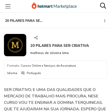
Ir
Ir
Ir
para
para
para
o
o
o
conteúdo
pagamento
rodapé
20 PILARES PARA SER CRIATIVA
principal
20 PILARES PARA SER CRIATIVA
matheus de oliveira lima
Formato
:
Cursos Online e Serviços de Assinatura
Idioma
:
Português
SER CRIATIVO, E UMA DAS QUALIDADES QUE O
MERCADO DE TRABALHO MAIS PROCURA, NESE
CURSO VOU TE ENSINAR A DOMINA TERQUINICAS,
QUE TE AJUDARAM NA SUA JORNADA. ESPERO QUE