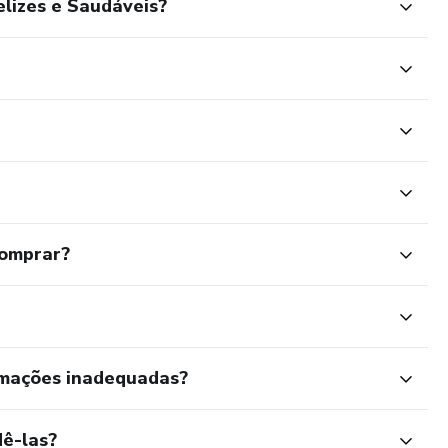
elizes e Saudáveis?
comprar?
rmações inadequadas?
ê-las?