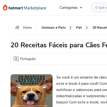
Ir
Ir
Ir
Categorias
para
para
para
o
o
o
conteúdo
pagamento
rodapé
Home
Animais e Pets
Pet
principal
20 Receitas Fáceis para Cães F
Português
Se você é um amante de cães e
este e-book é para você! Com r
nutritivas e saborosas para s
industrializadas e surpreenda
beiços! Com este e-book, você