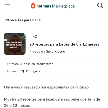
Ir
Ir
Ir
para
para
para
o
o
o
conteúdo
pagamento
rodapé
20 receitas para bebês de 6 a 12 meses
principal
20 receitas para bebês de 6 a 12 meses
Thiago da Silva Ribeiro
Formato
:
eBooks ou Documentos
Idioma
:
Português
Um e-book realizado por especialistas da nutrição.
Mostra 20 receitas para fazer para seu bebê que tem de
06 a 12 meses.