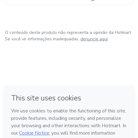
O conteúdo deste produto não representa a opinião da Hotmart.
Se você vir informações inadequadas,
denuncie aqui
em Bogotá
em Amsterdam
em Madrid
na Cidade do México
Feito com
❤
em Belo Horizonte
Conheça a Hotmart