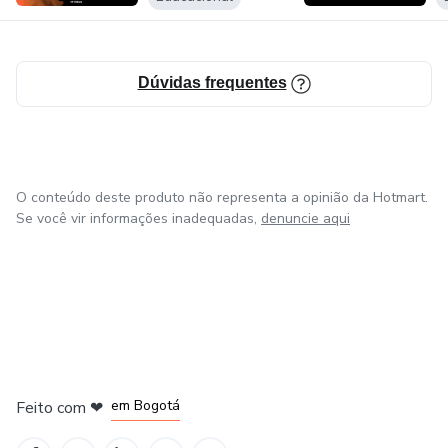
Dúvidas frequentes
O conteúdo deste produto não representa a opinião da Hotmart.
Se você vir informações inadequadas,
denuncie aqui
em Amsterdam
em Madrid
em Bogotá
Feito com
❤
em Belo Horizonte
na Cidade do México