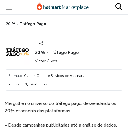
Ir
Ir
Ir
para
para
para
o
o
o
conteúdo
pagamento
rodapé
20 % - Tráfego Pago
principal
20 % - Tráfego Pago
Victor Alves
Formato
:
Cursos Online e Serviços de Assinatura
Idioma
:
Português
Mergulhe no universo do tráfego pago, desvendando os
20% essenciais das plataformas.
• Desde campanhas publicitárias até a análise de dados,