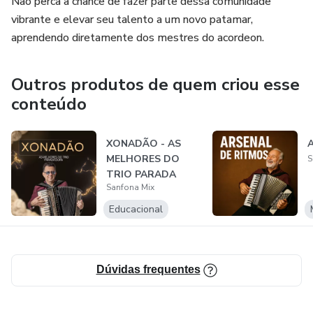
Não perca a chance de fazer parte dessa comunidade
vibrante e elevar seu talento a um novo patamar,
aprendendo diretamente dos mestres do acordeon.
Outros produtos de quem criou esse
conteúdo
XONADÃO - AS
A
MELHORES DO
S
TRIO PARADA
Sanfona Mix
DURA
Educacional
Dúvidas frequentes