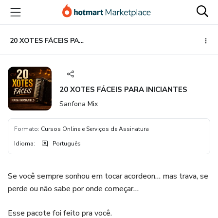
Ir
Ir
Ir
para
para
para
o
o
o
conteúdo
pagamento
rodapé
20 XOTES FÁCEIS PARA INICIANTES
principal
20 XOTES FÁCEIS PARA INICIANTES
Sanfona Mix
Formato
:
Cursos Online e Serviços de Assinatura
Idioma
:
Português
Se você sempre sonhou em tocar acordeon… mas trava, se
perde ou não sabe por onde começar…
Esse pacote foi feito pra você.