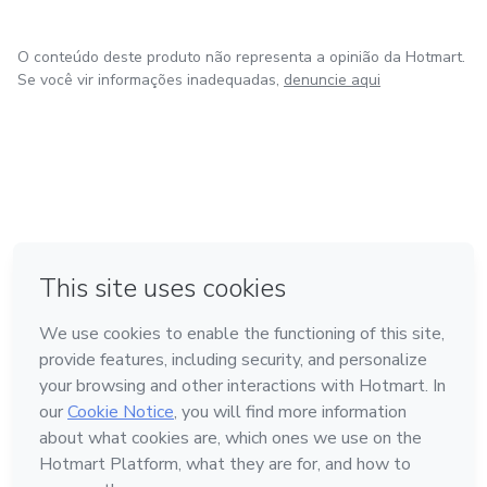
O conteúdo deste produto não representa a opinião da Hotmart.
Se você vir informações inadequadas,
denuncie aqui
em Bogotá
em Amsterdam
em Madrid
na Cidade do México
Feito com
❤
em Belo Horizonte
Conheça a Hotmart
Idioma