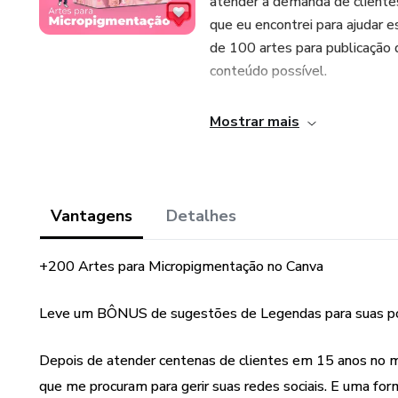
atender a demanda de clientes
que eu encontrei para ajudar
de 100 artes para publicação
conteúdo possível.
E ainda tem um BRINDE, mas 
Mostrar mais
cada postagem. Ou seja, você 
anúncios, é simplesmente copia
Vantagens
Detalhes
+200 Artes para Micropigmentação no Canva
Leve um BÔNUS de sugestões de Legendas para suas p
Depois de atender centenas de clientes em 15 anos no me
que me procuram para gerir suas redes sociais. E uma for