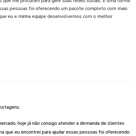
 que me procuram para gerir suas redes sociais. E uma forma
 essas pessoas foi oferecendo um pacote completo com mais
 que eu e minha equipe desenvolvemos com o melhor
por pouco tempo, iremos enviar sugestões de legenda para
não terá nem o trabalho de criar legendas para seus
r e colar.
ostagens.
rcado, hoje já não consigo atender a demanda de clientes
ma que eu encontrei para ajudar essas pessoas foi oferecendo