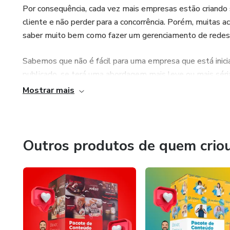
Por consequência, cada vez mais empresas estão criando s
cliente e não perder para a concorrência. Porém, muitas 
saber muito bem como fazer um gerenciamento de redes 
Sabemos que não é fácil para uma empresa que está inicia
publicado, se terá uma abordagem mais leve ou mais séria
métricas analisar etc.
Mostrar mais
Por isso, busquei uma forma de trazer profissionalismo a
incluindo dicas práticas que podem ser úteis para você ap
Outros produtos de quem crio