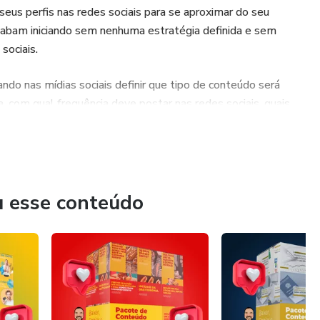
eus perfis nas redes sociais para se aproximar do seu
acabam iniciando sem nenhuma estratégia definida e sem
sociais.
ndo nas mídias sociais definir que tipo de conteúdo será
, com qual frequência deve postar nas redes sociais, quais
s mídias sociais de quem não tem conhecimento técnico,
licar diariamente no gerenciamento de redes sociais.
u esse conteúdo