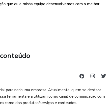
ação que eu e minha equipe desenvolvemos com o melhor
viar sugestões de legenda para cada postagem. Ou seja,
anúncios, é simplesmente copiar e colar.
 conteúdo
encial para nenhuma empresa. Atualmente, quem se destaca
essa ferramenta e a utilizam como canal de comunicação com
rca como dos produtos/serviços e conteúdos.