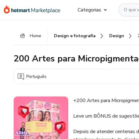
Ir
Ir
Ir
Categorias
para
para
para
o
o
o
conteúdo
pagamento
rodapé
Home
Design e fotografia
Design
principal
200 Artes para Micropigmenta
Português
+200 Artes para Micropigmen
Leve um BÔNUS de sugestões
Depois de atender centenas de