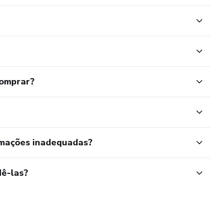
comprar?
rmações inadequadas?
ê-las?