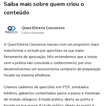
Saiba mais sobre quem criou o
Temas filtrados com base no edital oficial: o que
realmente será cobrado.
conteúdo
Estudo direto e eficiente, ideal para quem quer aproveitar
cada minuto até a prova.
QuestDireta Concursos
5 Ano Hotmarter
⚡ Por que este material é indispensável:
A QuestDireta Concursos nasceu com um propósito claro:
transformar o estudo por questões na sua maior
Treino certeiro: prático, focado e no mesmo padrão das
ferramenta de aprovação. Nós entendemos que a teoria
questões oficiais.
sem a prática não consolida o conhecimento, por isso
Acesso imediato (PDF): estude pelo celular, tablet ou
desenvolvemos um ecossistema completo de preparação
computador.
focado na máxima eficiência.
Versátil: útil desde a preparação inicial até a revisão final.
Criamos cadernos de questões em PDF, simulados
inéditos, gabaritos comentados passo a passo e materiais
Zero risco: teste por 7 dias com garantia total de
de revisão cirúrgicos. Estudo prático, direto ao ponto e
reembolso.
focado na sua posse. Estudo prático, direto ao ponto e