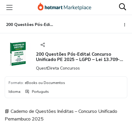
Ir
Ir
Ir
para
para
para
o
o
o
conteúdo
pagamento
rodapé
200 Questões Pós-Edital Concurso Unificado PE 2025 – LGPD – Lei 13.709-2018 – Lei 13.853-2019 – Decreto 49.265-2020 – Níveis Médio e Superior
principal
200 Questões Pós-Edital Concurso
Unificado PE 2025 – LGPD – Lei 13.709-
2018 – Lei 13.853-2019 – Decreto 49.265-
QuestDireta Concursos
2020 – Níveis Médio e Superior
Formato
:
eBooks ou Documentos
Idioma
:
Português
📘 Caderno de Questões Inéditas – Concurso Unificado
Pernambuco 2025