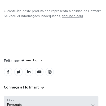
complicações.
O conteúdo deste produto não representa a opinião da Hotmart.
Se você vir informações inadequadas,
denuncie aqui
Treine com foco, garanta vantagem e chegue ao dia da
prova com confiança total.
📥 Baixe agora e acelere sua preparação para o Concurso
Unificado PE!
em Amsterdam
em Madrid
em Bogotá
Feito com
❤
em Belo Horizonte
na Cidade do México
Conheça a Hotmart
Idioma
Português