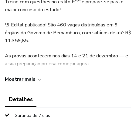
Treine com questões no estilo FCC e prepare-se para o
maior concurso do estado!
🚨 Edital publicado! São 460 vagas distribuídas em 9
órgãos do Governo de Pernambuco, com salários de até R$
11.359,85.
As provas acontecem nos dias 14 e 21 de dezembro — e
a sua preparação precisa começar agora.
🎯 O que você vai encontrar:
Mostrar mais
Questões inéditas no formato da banca FCC, simulando o
Detalhes
estilo real das provas.
Garantia de 7 dias
Comentários objetivos e didáticos, para revisar com clareza
e fixar o conteúdo.