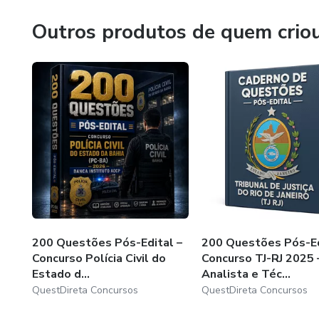
Outros produtos de quem crio
• Treino real no estilo AOCP (i
📌 Por que isso importa?
O conteúdo administrativo par
AOCP costuma ser bem especí
• Quem só leu, erra.
• Quem treinou, acerta.
📥 Baixe agora. Estude hoje. 
200 Questões Pós-Edital –
200 Questões Pós-Ed
Concurso Polícia Civil do
Concurso TJ-RJ 2025 
💡 Garantia de 7 dias — risco 
Estado d...
Analista e Téc...
QuestDireta Concursos
QuestDireta Concursos