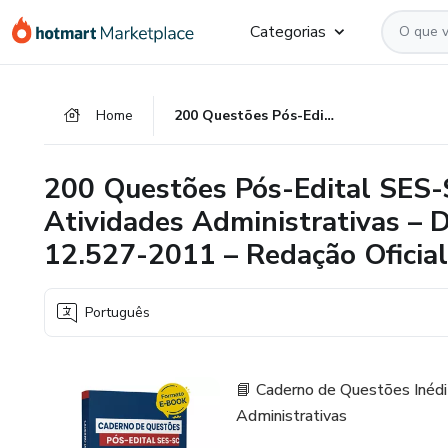
Ir
Ir
Ir
Categorias
para
para
para
o
o
o
conteúdo
pagamento
rodapé
Home
200 Questões Pós-Edital SES-SC 2025 – Técnico em Atividades Administrativas – Decreto 1.070-2020 e Lei 12.527-2011 – Redação Oficial, Transparência e Gestão Pública
principal
200 Questões Pós-Edital SES-
Atividades Administrativas – 
12.527-2011 – Redação Oficial
Português
📘 Caderno de Questões Inéd
Administrativas