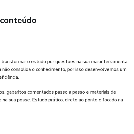
 conteúdo
cnico em Atividades Administrativas (AOCP)
ial, Transparência e Gestão Pública
ionada ao edital
 transformar o estudo por questões na sua maior ferramenta
a não consolida o conhecimento, por isso desenvolvemos um
consolidar leitura e aumentar acertos
iciência.
s, gabaritos comentados passo a passo e materiais de
do na sua posse. Estudo prático, direto ao ponto e focado na
inda hoje
ular, tablet, PC ou impresso