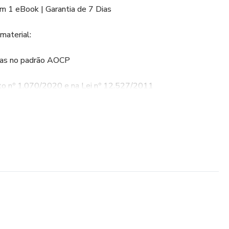
1 eBook | Garantia de 7 Dias
material:
adas no padrão AOCP
to nº 1.070/2020 e na Lei nº 12.527/2011
ixação rápida
 — ideal para transformar teoria em acertos
cesso Imediato – 1 eBook em PDF):
1.070/2020 (Redação Oficial e Gestão Administrativa) + Lei
arência e Acesso à Informação)
 direto e revisão final já no ritmo de prova.)