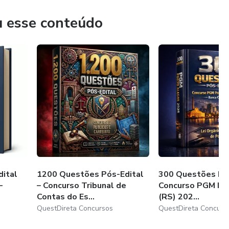
u esse conteúdo
nterpretação + “letra da lei”)
a Técnico exige domínio literal e aplicado — área em que a
fica.
Treine como pode ser cobrado na prova.
ital
1200 Questões Pós-Edital
300 Questões Pós
–
– Concurso Tribunal de
Concurso PGM Po
zero.
Contas do Es...
(RS) 202...
QuestDireta Concursos
QuestDireta Concurs