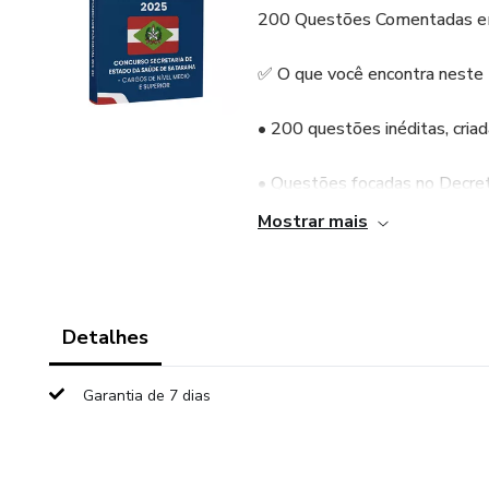
200 Questões Comentadas em 
✅ O que você encontra neste 
• 200 questões inéditas, cri
• Questões focadas no Decre
Mostrar mais
• Comentários objetivos para f
• Treino prático e estratégico
Detalhes
🎯 O que você vai treinar (A
Garantia de 7 dias
📘 eBook Único – Decreto nº 
nº 12.527/2011 (LAI – Transp
(Arquivo organizado para estudo