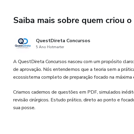
🎯 Indicado para quem:
Saiba mais sobre quem criou o
• Vai fazer SES-SC 2025 – Té
QuestDireta Concursos
• Precisa revisar Redação Ofic
5 Ano Hotmarter
• Quer prática objetiva e direc
A QuestDireta Concursos nasceu com um propósito claro:
de aprovação. Nós entendemos que a teoria sem a prátic
• Busca treino essencial para 
ecossistema completo de preparação focado na máxima ef
🚀 Vantagens do material:
Criamos cadernos de questões em PDF, simulados inédito
revisão cirúrgicos. Estudo prático, direto ao ponto e foca
• Acesso imediato — estude a
sua posse.
• Formato digital (PDF) — cel
• Comentários sem enrolação