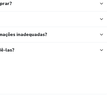
mprar?
rmações inadequadas?
ê-las?