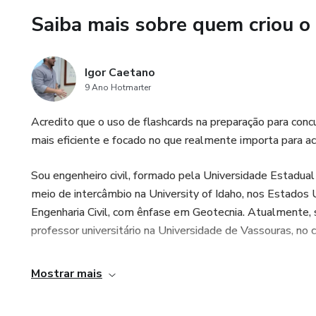
Saiba mais sobre quem criou o
4) NBR 7212:2024 – Concret
5) NBR 15696:2009 – Fôrmas 
Igor Caetano
9 Ano Hotmarter
📚 Sistemas Prediais de Água
Acredito que o uso de flashcards na preparação para conc
1) NBR 5626:2020 - Sistemas 
mais eficiente e focado no que realmente importa para a
2) Instalações Hidráulicas e S
Sou engenheiro civil, formado pela Universidade Estadual
meio de intercâmbio na University of Idaho, nos Estados
📚 Sistemas Prediais de Esgot
Engenharia Civil, com ênfase em Geotecnia. Atualmente, so
professor universitário na Universidade de Vassouras, no
1) NBR 8160:1999 - Sistemas 
Mostrar mais
2) Instalações Hidráulicas e S
📚 Redes Coletoras de Esgoto