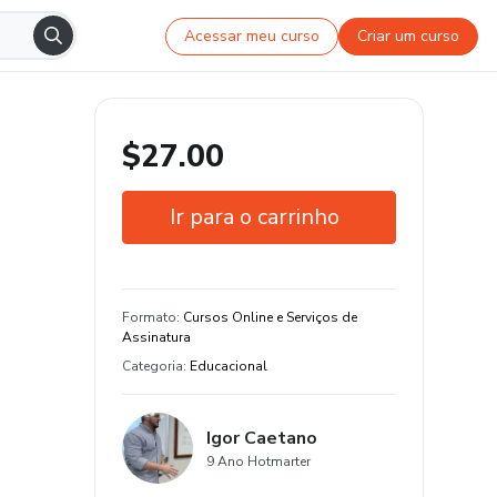
Acessar meu curso
Criar um curso
$27.00
Ir para o carrinho
Garantia de 7 dias
Estude do seu jeito e em qualquer
Formato
:
Cursos Online e Serviços de
dispositivo
Assinatura
Categoria
:
Educacional
Igor Caetano
9 Ano Hotmarter