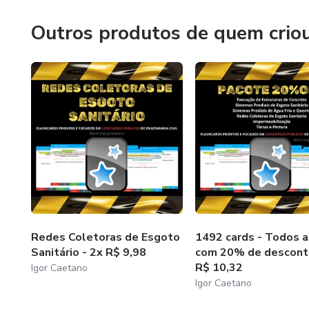
Outros produtos de quem crio
1) NBR 9649:1986 - Projeto d
2) NBR 9648:1986 - Estudo d
3) NBR 12207:2016 - Projeto 
📚 Impermeabilização:
1) NBR 9575:2010 - Impermea
2) NBR 9574:2008 - Execuçã
📚 Tintas e pintura:
Redes Coletoras de Esgoto
1492 cards - Todos a
Sanitário - 2x R$ 9,98
com 20% de descont
R$ 10,32
Igor Caetano
1) NBR 12554:2022 - Tintas pa
Igor Caetano
2) NBR 13245:2011 - Execução