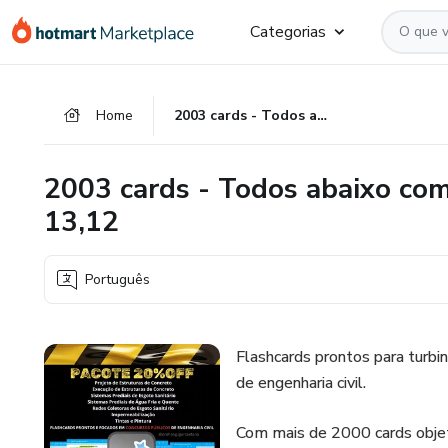
Ir
Ir
Ir
Categorias
para
para
para
o
o
o
conteúdo
pagamento
rodapé
Home
2003 cards - Todos abaixo com 20% de desconto - 12x R$ 13,12
principal
2003 cards - Todos abaixo co
13,12
Português
Flashcards prontos para turbi
de engenharia civil.
Com mais de 2000 cards objeti