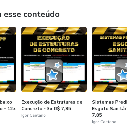
u esse conteúdo
e redes coletoras de esgoto sanitário - Procedimento
e concepção de sistemas de esgoto sanitário
de interceptores de esgoto sanitário
bilização - Seleção e projeto
o de impermeabilização
baixo
Execução de Estruturas de
Sistemas Prediai
o - 12x
Concreto - 3x R$ 7,85
Esgoto Sanitário 
7,85
Igor Caetano
ra edificações não industriais
Igor Caetano
 de pinturas em edificações não industriais — Preparação