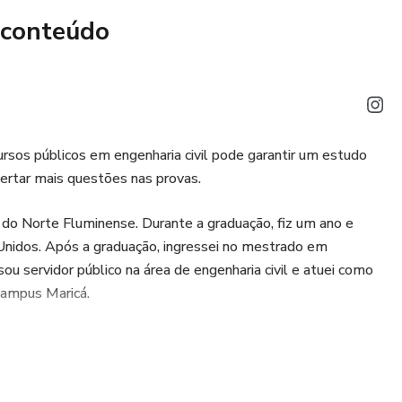
 conteúdo
o dosado em central
e escoramentos para estruturas de concreto
 Fria e Água Quente:
ursos públicos em engenharia civil pode garantir um estudo
prediais de água fria e água quente
certar mais questões nas provas.
anitárias - Creder, Hélio. 2006
 do Norte Fluminense. Durante a graduação, fiz um ano e
 Unidos. Após a graduação, ingressei no mestrado em
o Sanitário:
u servidor público na área de engenharia civil e atuei como
 campus Maricá.
prediais de esgoto sanitário - Projeto e execução
anitárias - Creder, Hélio. 2006
 Sanitário: