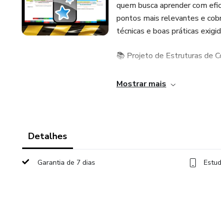
quem busca aprender com efici
pontos mais relevantes e cob
técnicas e boas práticas exigi
📚 Projeto de Estruturas de C
1) NBR 6118:2023 - Projeto 
Mostrar mais
2) Tópico de durabilidade d
📚 Execução de Estruturas de
Detalhes
1) NBR 14931:2023 – Execuçã
Garantia de 7 dias
Estud
fibras
2) Manual de Obras Públicas 
3) NBR 7678:1983 – Segurança