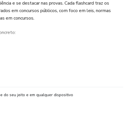
ência e se destacar nas provas. Cada flashcard traz os
rados em concursos públicos, com foco em leis, normas
das em concursos.
oncreto:
de estruturas de concreto
a NBR 12655:2022 - Concreto de cimento Portland
 Concreto:
o de estruturas de concreto armado, protendido e com
e do seu jeito e em qualquer dispositivo
do TCU – 3ª edição (2013)
 na execução de obras e serviços de construção