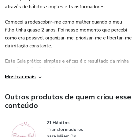
através de hábitos simples e transformadores.
Comecei a redescobrir-me como mulher quando o meu
filho tinha quase 2 anos. Foi nesse momento que percebi
como era possível organizar-me, priorizar-me e libertar-me
da irritação constante.
Este Guia prático, simples e eficaz é o resultado da minha
transformação. E decidi partilhá-lo com o maior número
Mostrar mais
possível de mães, por um valor simbólico, para que
também possam libertar-se da exaustão e viver a
maternidade com mais leveza e alegria.
Outros produtos de quem criou esse
conteúdo
21 Hábitos
Transformadores
para Mães: Do