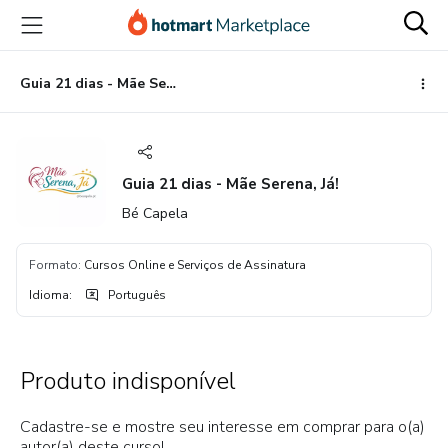
Ir
Ir
Ir
para
para
para
o
o
o
conteúdo
pagamento
rodapé
Guia 21 dias - Mãe Serena, Já!
principal
Guia 21 dias - Mãe Serena, Já!
Bé Capela
Formato
:
Cursos Online e Serviços de Assinatura
Idioma
:
Português
Produto indisponível
Cadastre-se e mostre seu interesse em comprar para o(a)
autor(a) deste curso!