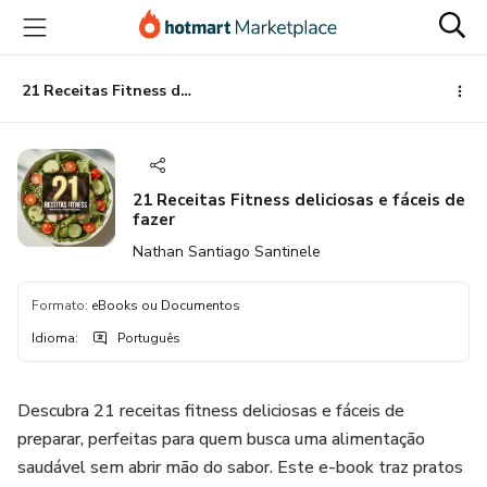
Ir
Ir
Ir
para
para
para
o
o
o
conteúdo
pagamento
rodapé
21 Receitas Fitness deliciosas e fáceis de fazer
principal
21 Receitas Fitness deliciosas e fáceis de
fazer
Nathan Santiago Santinele
Formato
:
eBooks ou Documentos
Idioma
:
Português
Descubra 21 receitas fitness deliciosas e fáceis de
preparar, perfeitas para quem busca uma alimentação
saudável sem abrir mão do sabor. Este e-book traz pratos