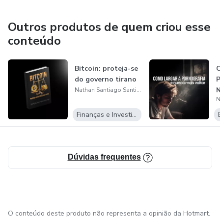
Outros produtos de quem criou esse
conteúdo
Bitcoin: proteja-se
C
do governo tirano
P
N
Nathan Santiago Santinele
Finanças e Investimentos
Dúvidas frequentes
O conteúdo deste produto não representa a opinião da Hotmart.