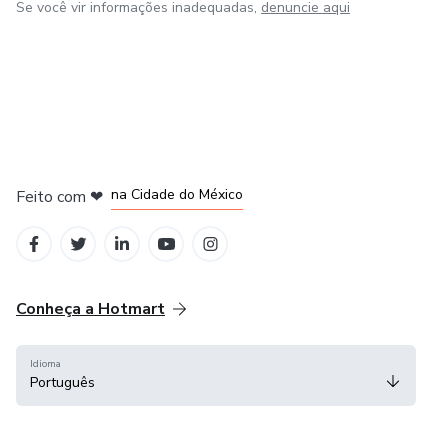
Se você vir informações inadequadas,
denuncie aqui
em Bogotá
em Amsterdam
em Madrid
na Cidade do México
Feito com
❤
em Belo Horizonte
Conheça a Hotmart
Idioma
Português