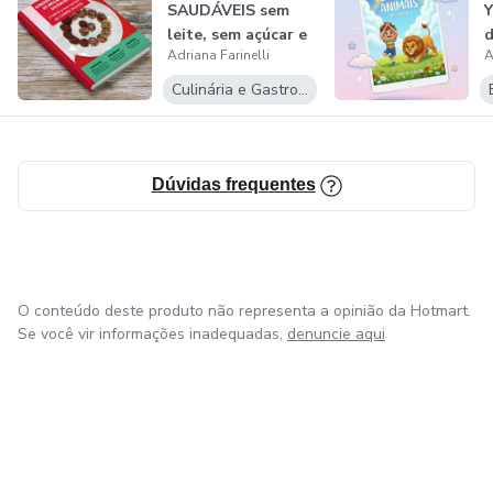
SAUDÁVEIS sem
Y
leite, sem açúcar e
d
Adriana Farinelli
A
sem adoçantes
Culinária e Gastronomia
Dúvidas frequentes
O conteúdo deste produto não representa a opinião da Hotmart.
Se você vir informações inadequadas,
denuncie aqui