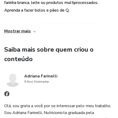
farinha branca, leite ou produtos multiprocessados.
Aprenda a fazer bolos e pães de Q,
4. Neste conjunto de 21 RECEITAS SAUDÁVEIS e
Mostrar mais
FUNCIONAIS VOCÊ irá experimentar receitas super
rápidas e com alimentos do seu dia a dia.
Saiba mais sobre quem criou o
5. E também vou ajudar você:
conteúdo
* A economizar tempo e dinheiro com receitas que NÃO
DÃO CERTO!
Adriana Farinelli
9 Ano Hotmarter
* Aprender a diversificar seu dia a dia!
* Melhorar a sua saúde e da sua família!
Olá, sou grata a você por se interessar pelo meu trabalho.
Sou Adriana Farinelli, Nutricionista graduada pela
* Reconstruir hábitos alimentares que serão definitivos!