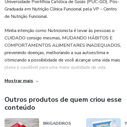
Universidade Pontifícia Católica de Goiás (PUC-GO), Pós-
Graduada em Nutrição Clínica Funcional pela VP - Centro
* Iniciando imediatamente a sua reeducação alimentar!
de Nutrição Funcional.
E ainda GANHE um ebook com 3 Receitas de Brigadeiros
Minha intenção como Nutricionista é levar às pessoas o
Funcionais.
CUIDADO consigo mesmas, MUDANDO HÁBITOS E
COMPORTAMENTOS ALIMENTARES INADEQUADOS,
Após efetivar a compra, envie um email para o endereço
prevenindo doenças, melhorando a sua autoestima e
otimizando a possibilidade de você alcançar uma vida mais
adriana.farinelli.nutricao@gmail.com solicitando o seu
plena e saudável para uma maior qualidade de vida.
ebook.
Mostrar mais
O cuidar de si mesmo, com consciência do que ingerimos
pode nos transformar. E ESSA TRANSFORMAÇÃO FAZ
VALER A PENA!​​​​​​​​​​​​​
Outros produtos de quem criou esse
conteúdo
BRIGADEIROS
Y