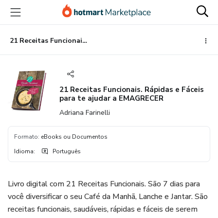
Ir
Ir
Ir
para
para
para
o
o
o
conteúdo
pagamento
rodapé
21 Receitas Funcionais. Rápidas e Fáceis para te ajudar a EMAGRECER
principal
21 Receitas Funcionais. Rápidas e Fáceis
para te ajudar a EMAGRECER
Adriana Farinelli
Formato
:
eBooks ou Documentos
Idioma
:
Português
Livro digital com 21 Receitas Funcionais. São 7 dias para
você diversificar o seu Café da Manhã, Lanche e Jantar. São
receitas funcionais, saudáveis, rápidas e fáceis de serem