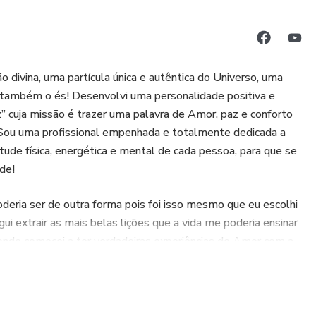
ivina, uma partícula única e autêntica do Universo, uma
tu também o és! Desenvolvi uma personalidade positiva e
” cuja missão é trazer uma palavra de Amor, paz e conforto
 Sou uma profissional empenhada e totalmente dedicada a
ude física, energética e mental de cada pessoa, para que se
de!
oderia ser de outra forma pois foi isso mesmo que eu escolhi
i extrair as mais belas lições que a vida me poderia ensinar
 onde comecei a ter verdadeiras experiências de Amor com a
ada vez sem esperar absolutamente nada a não ser aquilo
ue existe e por todos os seres. “