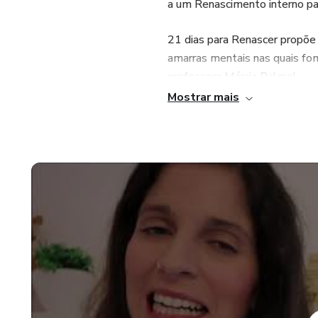
a um Renascimento interno par
21 dias para Renascer propõe 
amarras mentais nas quais fo
professora Márcia Palma!
Mostrar mais
Este produto não substitui o 
saúde para tratar de assuntos 