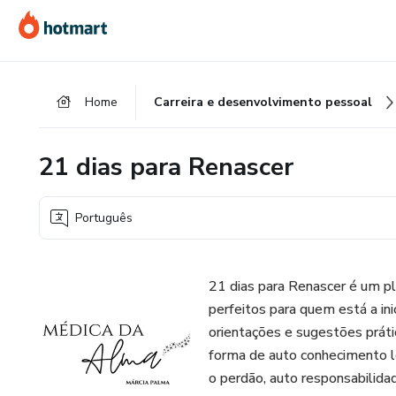
Ir
Ir
Ir
para
para
para
o
o
o
conteúdo
pagamento
rodapé
Home
Carreira e desenvolvimento pessoal
principal
21 dias para Renascer
Português
21 dias para Renascer é um pl
perfeitos para quem está a in
orientações e sugestões prát
forma de auto conhecimento l
o perdão, auto responsabili