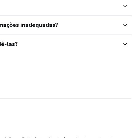
rmações inadequadas?
ê-las?