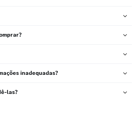
comprar?
rmações inadequadas?
ê-las?