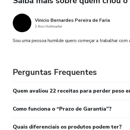
Saiba mais sobre quem criou o
4. **Instruções Detalhadas:**
tornando a preparação simples
Vinicio Bernardes Pereira de Faria
5. **Informações Nutricionais:
2 Ano Hotmarter
ajudando a monitorar sua inges
Sou uma pessoa humilde quero começar a trabalhar com a
6. **Receitas para Todas as 
pratos principais e lanches, vo
7. **Dicas de Planejamento:**
Perguntas Frequentes
ajudá-lo a organizar seu card
Quem avaliou 22 receitas para perder peso e
Como funciona o “Prazo de Garantia”?
Quais diferenciais os produtos podem ter?