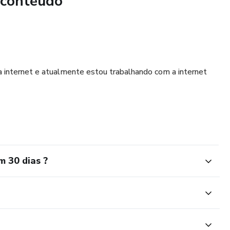
 conteúdo
 Cada receita é acompanhada de instruções detalhadas,
 e acessível, mesmo para iniciantes na cozinha.
** Você encontrará informações nutricionais para cada prato,
tão calórica e macro nutrientes.
 internet e atualmente estou trabalhando com a internet
Refeições:** Desde opções de café da manhã saudável até
cê encontrará receitas para todas as refeições do dia.
 O ebook inclui dicas de planejamento de refeições para
ápio ao longo da semana.
m 30 dias ?