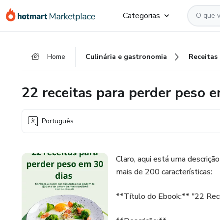
Ir
Ir
Ir
Categorias
para
para
para
o
o
o
conteúdo
pagamento
rodapé
Home
Culinária e gastronomia
Receitas
principal
22 receitas para perder peso e
Português
Claro, aqui está uma descriçã
mais de 200 características:
**Título do Ebook:** "22 Rec