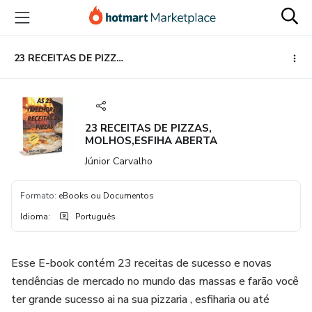
Ir
Ir
Ir
para
para
para
o
o
o
conteúdo
pagamento
rodapé
23 RECEITAS DE PIZZAS, MOLHOS,ESFIHA ABERTA
principal
23 RECEITAS DE PIZZAS,
MOLHOS,ESFIHA ABERTA
Júnior Carvalho
Formato
:
eBooks ou Documentos
Idioma
:
Português
Esse E-book contém 23 receitas de sucesso e novas
tendências de mercado no mundo das massas e farão você
ter grande sucesso ai na sua pizzaria , esfiharia ou até