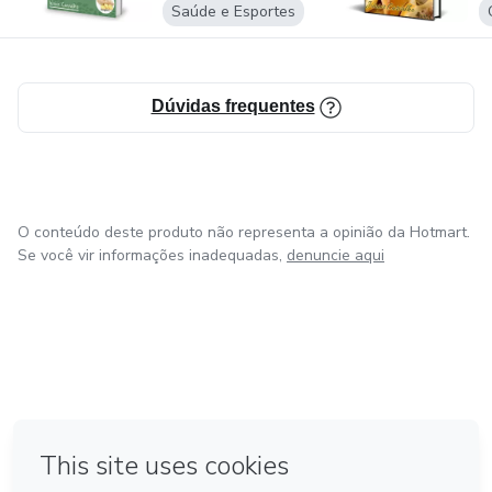
Saúde e Esportes
Dúvidas frequentes
O conteúdo deste produto não representa a opinião da Hotmart.
Se você vir informações inadequadas,
denuncie aqui
em Bogotá
em Amsterdam
em Madrid
na Cidade do México
Feito com
❤
em Belo Horizonte