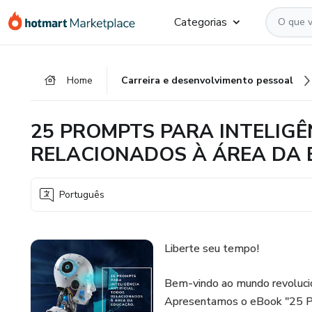
Ir
Ir
Ir
Categorias
para
para
para
o
o
o
conteúdo
pagamento
rodapé
Home
Carreira e desenvolvimento pessoal
principal
25 PROMPTS PARA INTELIGÊ
RELACIONADOS À ÁREA DA
Português
Liberte seu tempo!
Bem-vindo ao mundo revolucioná
Apresentamos o eBook "25 Pro