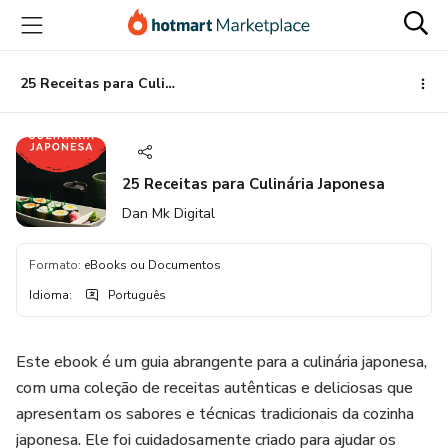
Ir
Ir
Ir
para
para
para
o
o
o
conteúdo
pagamento
rodapé
25 Receitas para Culinária Japonesa
principal
25 Receitas para Culinária Japonesa
Dan Mk Digital
Formato
:
eBooks ou Documentos
Idioma
:
Português
Este ebook é um guia abrangente para a culinária japonesa,
com uma coleção de receitas autênticas e deliciosas que
apresentam os sabores e técnicas tradicionais da cozinha
japonesa. Ele foi cuidadosamente criado para ajudar os