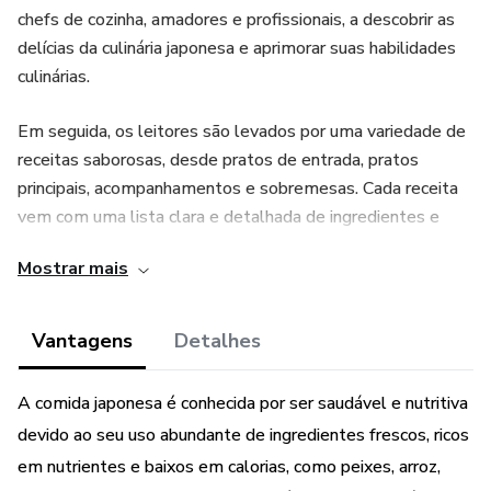
chefs de cozinha, amadores e profissionais, a descobrir as
delícias da culinária japonesa e aprimorar suas habilidades
culinárias.
Em seguida, os leitores são levados por uma variedade de
receitas saborosas, desde pratos de entrada, pratos
principais, acompanhamentos e sobremesas. Cada receita
vem com uma lista clara e detalhada de ingredientes e
instruções passo a passo, para que os chefs possam seguir
Mostrar mais
facilmente e preparar as receitas com sucesso.
Vantagens
Detalhes
A comida japonesa é conhecida por ser saudável e nutritiva
devido ao seu uso abundante de ingredientes frescos, ricos
em nutrientes e baixos em calorias, como peixes, arroz,