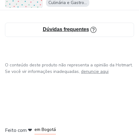
Culinária e Gastronomia
Dúvidas frequentes
O conteúdo deste produto não representa a opinião da Hotmart.
Se você vir informações inadequadas,
denuncie aqui
em Amsterdam
em Madrid
em Bogotá
Feito com
❤
em Belo Horizonte
na Cidade do México