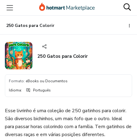
Ir
Ir
Ir
para
para
para
o
o
o
conteúdo
pagamento
rodapé
250 Gatos para Colorir
principal
250 Gatos para Colorir
Formato
:
eBooks ou Documentos
Idioma
:
Português
Esse livrinho é uma coleção de 250 gatinhos para colorir.
São diversos bichinhos, um mais fofo que o outro. Ideal
para passar horas colorindo com a família. Tem gatinhos de
diversas raças e em várias posições diferentes.