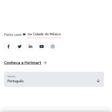
em Bogotá
em Amsterdam
em Madrid
na Cidade do México
Feito com
❤
em Belo Horizonte
Conheça a Hotmart
Idioma
Português