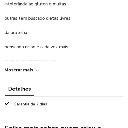
intolerância ao glúten e muitas
outras tem buscado dietas livres
da proteína
pensando nisso é cada vez mais
comum encontrarmos nas
Mostrar mais
gôndolas dos supermercados
Detalhes
diversos produtos que atendam
a esse público.
Garantia de 7 dias
E ainda temos a nossa lactose