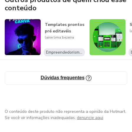
conteúdo
Templates prontos
S
pré editavéis
l
laine lima bezerra
Empreendedorismo Digital
Dúvidas frequentes
O conteúdo deste produto não representa a opinião da Hotmart.
Se você vir informações inadequadas,
denuncie aqui