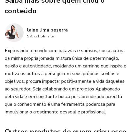
Saiba mais sobre quem criou o
que gera intolerância em
conteúdo
algumas pessoas, causando disfunção intestinal.
laine lima bezerra
Pensando nisso, trazemos aqui
5 Ano Hotmarter
diversas receitas deliciosas,
Explorando o mundo com palavras e sorrisos, sou a autora
da minha própria jornada mistura única de determinação,
tanto de pães como de pizzas,
paixão e autenticidade, moldando um caminho que inspira e
motiva os outros a perseguirem seus próprios sonhos e
para que você nunca mais deixe
objetivos. procura impactar positivamente a vida daqueles
ao seu redor. Seja colaborando em projetos Apaixonado
de comer o quê gosta!
pela vida e em constante busca por aprendizado acredita
que o conhecimento é uma ferramenta poderosa para
Nesse ebook você vai encontrar 270 receitas variadas sem
impulsionar o crescimento pessoal e profissional.
glúten e sem lactose com passo a passo completo que
vão encantar seu paladar
Outros produtos de quem criou esse