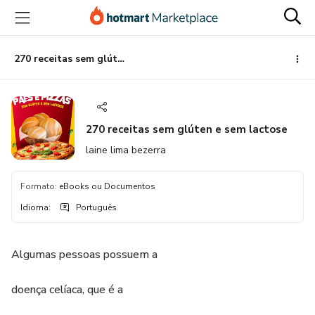
Ir
Ir
Ir
para
para
para
o
o
o
conteúdo
pagamento
rodapé
270 receitas sem glúten e sem lactose
principal
270 receitas sem glúten e sem lactose
laine lima bezerra
Formato
:
eBooks ou Documentos
Idioma
:
Português
Algumas pessoas possuem a
doença celíaca, que é a