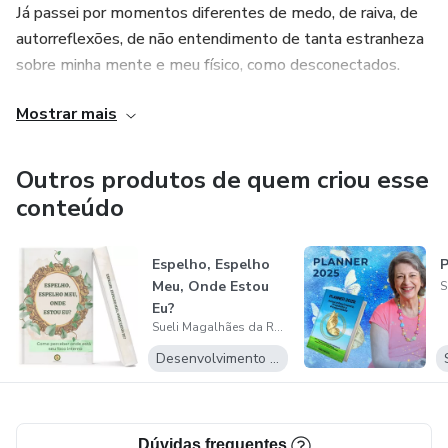
Já passei por momentos diferentes de medo, de raiva, de
autorreflexões, de não entendimento de tanta estranheza
sobre minha mente e meu físico, como desconectados.
Mostrar mais
Meu objetivo aqui é lhe dizer como superei adversidades,
conflitos, ressentimentos, mágoas, descrenças, dúvidas,...
Outros produtos de quem criou esse
Lembro a você que o processo é individual.
conteúdo
Cada ser humano tem um tempo adequado para se sentir
Espelho, Espelho
P
bem, mudar paradigmas, seguir a sua jornada.
Meu, Onde Estou
Eu?
Materializo em e-books e cursos o que aprendi,
Sueli Magalhães da Rocha
experimentei e ensino mais pessoas a se desenvolverem
Desenvolvimento Pessoal
conectadas ao divino nelas.
Dúvidas frequentes