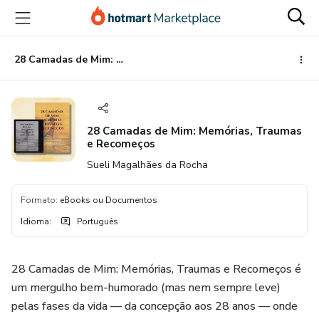
Ir
Ir
Ir
para
para
para
o
o
o
conteúdo
pagamento
rodapé
28 Camadas de Mim: Memórias, Traumas e Recomeços
principal
28 Camadas de Mim: Memórias, Traumas
e Recomeços
Sueli Magalhães da Rocha
Formato
:
eBooks ou Documentos
Idioma
:
Português
28 Camadas de Mim: Memórias, Traumas e Recomeços é
um mergulho bem-humorado (mas nem sempre leve)
pelas fases da vida — da concepção aos 28 anos — onde