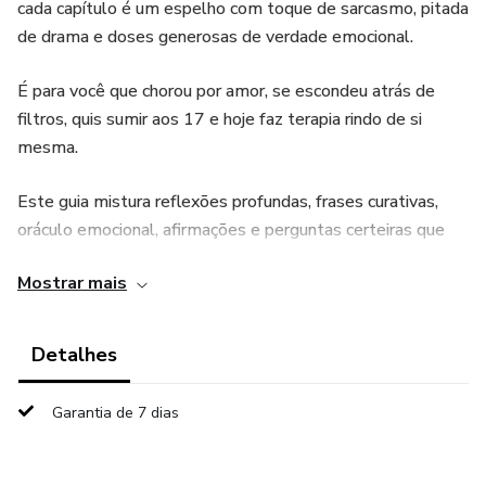
cada capítulo é um espelho com toque de sarcasmo, pitada
de drama e doses generosas de verdade emocional.
É para você que chorou por amor, se escondeu atrás de
filtros, quis sumir aos 17 e hoje faz terapia rindo de si
mesma.
Este guia mistura reflexões profundas, frases curativas,
oráculo emocional, afirmações e perguntas certeiras que
mexem onde dói, mas cicatrizam onde importa: dentro de
Mostrar mais
você.
Prepare o chá, a caneta e o coração. A jornada é sua. As
Detalhes
camadas também.
Garantia de 7 dias