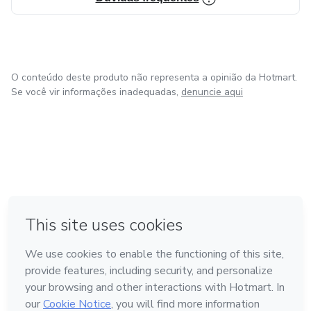
O conteúdo deste produto não representa a opinião da Hotmart.
Se você vir informações inadequadas,
denuncie aqui
em Bogotá
em Amsterdam
em Madrid
na Cidade do México
Feito com
❤
em Belo Horizonte
Conheça a Hotmart