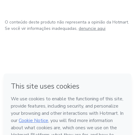
O conteúdo deste produto não representa a opinião da Hotmart.
Se você vir informações inadequadas,
denuncie aqui
em Madrid
Feito com
❤
em Belo Horizonte
na Cidade do México
em Bogotá
em Amsterdam
Conheça a Hotmart