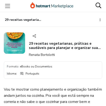
Ir
Ir
Ir
para
para
para
o
o
o
conteúdo
pagamento
rodapé
29 receitas vegetarianas, práticas e saudáveis para planejar e organizar sua rotina alimentar
principal
29 receitas vegetarianas, práticas e
saudáveis para planejar e organizar sua
rotina alimentar
Renata Bortolotti
Formato
:
eBooks ou Documentos
Idioma
:
Português
Vou te mostrar como planejamento e organização também
andam juntos na cozinha. Pra você que está sempre na
correria e não sabe o que cozinhar para comer bem e