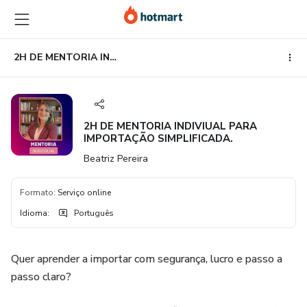
Ir
Ir
Ir
para
para
para
o
o
o
conteúdo
pagamento
rodapé
2H DE MENTORIA INDIVIUAL PARA IMPORTAÇÃO SIMPLIFICADA.
principal
2H DE MENTORIA INDIVIUAL PARA
IMPORTAÇÃO SIMPLIFICADA.
Beatriz Pereira
Formato
:
Serviço online
Idioma
:
Português
Quer aprender a importar com segurança, lucro e passo a
passo claro?