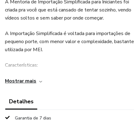
A Mentoria de Importação Simplificada para Iniciantes foi
criada pra você que está cansado de tentar sozinho, vendo
vídeos soltos e sem saber por onde começar.
A Importação Simplificada é voltada para importações de
pequeno porte, com menor valor e complexidade, bastante
utilizada por MEI.
Características:
- Usada para valores de até US 3.000 (três mil dólares)
Mostrar mais
- Pode ser feita por MEI;
Detalhes
- Utiliza a Declaração Simplificada de Importação (DSI);
Garantia de 7 dias
- Menos burocracia e processo mais ágil;