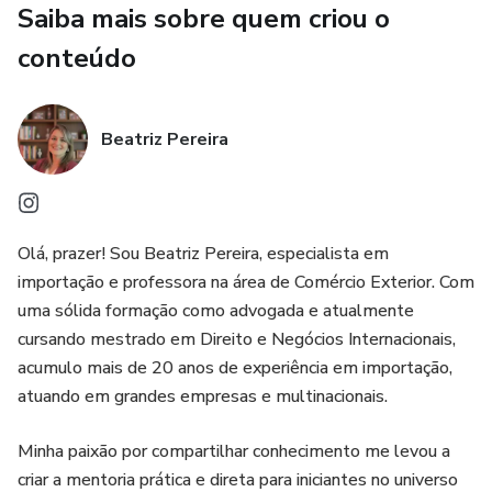
- Muito usada para remessas expressas (courier: Fedex,
Saiba mais sobre quem criou o
UPS, DHL).
conteúdo
-Não precisa de despachante e nem de radar.
Beatriz Pereira
Na Mentoria você vai aprender na prática a importação
Simplificada:
✅Como abrir o MEI Importador;
Olá, prazer! Sou Beatriz Pereira, especialista em
importação e professora na área de Comércio Exterior. Com
✅ Como abrir conta no Alibaba e como encontrar
uma sólida formação como advogada e atualmente
fornecedores confiáveis;
cursando mestrado em Direito e Negócios Internacionais,
acumulo mais de 20 anos de experiência em importação,
✅ Como conversar com os chineses no Alibaba;
atuando em grandes empresas e multinacionais.
✅ Como calcular os custos de importação;
Minha paixão por compartilhar conhecimento me levou a
criar a mentoria prática e direta para iniciantes no universo
✅ Como fazer o pagamento da importação;