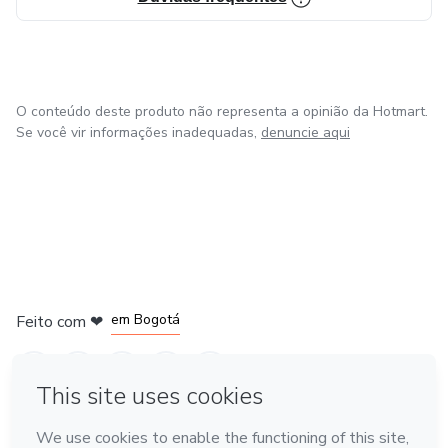
PERDIDO NO PLANJEAMENTO E EXECUÇÃO DE SUA
IMPORTAÇÃO.
🚀 Vem pra mentoria e comece a importar com lucro e
segurança
O conteúdo deste produto não representa a opinião da Hotmart.
Se você vir informações inadequadas,
denuncie aqui
em Amsterdam
em Madrid
em Bogotá
Feito com
❤
em Belo Horizonte
na Cidade do México
Conheça a Hotmart