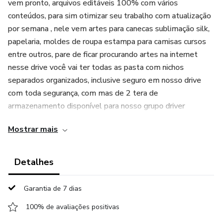
vem pronto, arquivos editáveis 100% com vários
conteúdos, para sim otimizar seu trabalho com atualização
por semana , nele vem artes para canecas sublimação silk,
papelaria, moldes de roupa estampa para camisas cursos
entre outros, pare de ficar procurando artes na internet
nesse drive você vai ter todas as pasta com nichos
separados organizados, inclusive seguro em nosso drive
com toda segurança, com mas de 2 tera de
armazenamento disponível para nosso grupo driver
Mostrar mais
canecas, quadros,molde de
roupas,quadros,papelaria,estampa camisa,topo para bolo,
entre outros arquivos digital
Detalhes
Garantia de 7 dias
100% de avaliações positivas