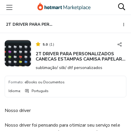
Ir
Ir
Ir
para
para
para
o
o
o
conteúdo
pagamento
rodapé
2T DRIVER PARA PERSONALIZADOS CANECAS ESTAMPAS CAMISA PAPELARIA ETC
principal
5.0
(
1
)
2T DRIVER PARA PERSONALIZADOS
CANECAS ESTAMPAS CAMISA PAPELARIA
ETC
sublimação/ silk/ dtf personalizados
Formato
:
eBooks ou Documentos
Idioma
:
Português
Nosso driver
Nosso driver foi pensando para otimizar seu serviço nele