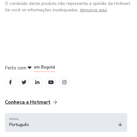
O conteúdo deste produto não representa a opinião da Hotmart.
Se você vir informações inadequadas,
denuncie aqui
em Amsterdam
em Madrid
em Bogotá
Feito com
❤
em Belo Horizonte
na Cidade do México
Conheça a Hotmart
Idioma
Português