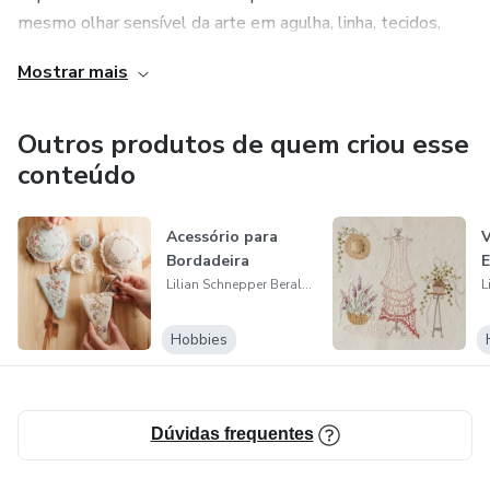
mesmo olhar sensível da arte em agulha, linha, tecidos,
rendas... Que nosso amor pela Arte do Bordado contagie a
Mostrar mais
todos!
Esta é a BORDADO QUE AMO!!!
Outros produtos de quem criou esse
conteúdo
Acessório para
V
Bordadeira
Lilian Schnepper Beraldo
Hobbies
Dúvidas frequentes