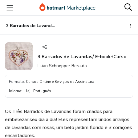
Ir
Ir
Ir
para
para
para
o
o
o
conteúdo
pagamento
rodapé
3 Barrados de Lavandas/ E-book+Curso
principal
3 Barrados de Lavandas/ E-book+Curso
Lilian Schnepper Beraldo
Formato
:
Cursos Online e Serviços de Assinatura
Idioma
:
Português
Os Três Barrados de Lavandas foram criados para
embelezar seu dia a dia! Eles representam lindos arranjos
de lavandas com rosas, um belo jardim florido e 3 corações
encantadores.