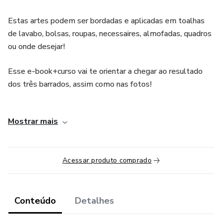
Estas artes podem ser bordadas e aplicadas em toalhas
de lavabo, bolsas, roupas, necessaires, almofadas, quadros
ou onde desejar!
Esse e-book+curso vai te orientar a chegar ao resultado
dos três barrados, assim como nas fotos!
Siga sempre as orientações de cores e quantidade de
Mostrar mais
linhas disponível no E-book! O curso vai te ensinar desde
as boas práticas, como bordar o ponto e fazer a melhor
forma de acabamento!
Acessar produto comprado
Venha aprender a fazer essas peças lindas!
Conteúdo
Detalhes