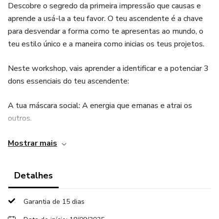
Descobre o segredo da primeira impressão que causas e
aprende a usá-la a teu favor. O teu ascendente é a chave
para desvendar a forma como te apresentas ao mundo, o
teu estilo único e a maneira como inicias os teus projetos.
Neste workshop, vais aprender a identificar e a potenciar 3
dons essenciais do teu ascendente:
A tua máscara social: A energia que emanas e atrai os
outros.
A tua força de arranque: O teu poder pessoal para começar
Mostrar mais
e recomeçar.
Detalhes
A tua assinatura energética: A tua marca única no mundo.
Garantia de 15 dias
Vem desvendar estas ferramentas poderosas e alinha-te
com a tua verdadeira essência. Transforma a maneira como