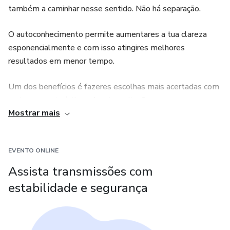
também a caminhar nesse sentido. Não há separação.
O autoconhecimento permite aumentares a tua clareza
esponencialmente e com isso atingires melhores
resultados em menor tempo.
Um dos benefícios é fazeres escolhas mais acertadas com
as tuas características. A autoaceitação e o
Mostrar mais
empoderamento são uma consequência.
Vamos a isso?
EVENTO ONLINE
Assista transmissões com
estabilidade e segurança