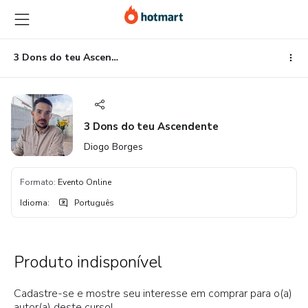
Ir
Ir
Ir
para
para
para
o
o
o
conteúdo
pagamento
rodapé
3 Dons do teu Ascendente
principal
3 Dons do teu Ascendente
Diogo Borges
Formato
:
Evento Online
Idioma
:
Português
Produto indisponível
Cadastre-se e mostre seu interesse em comprar para o(a)
autor(a) deste curso!