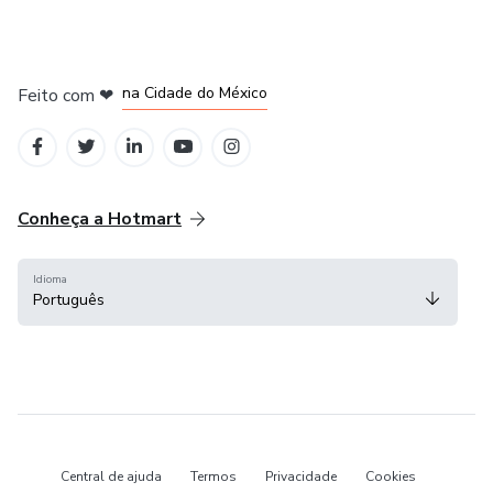
em Bogotá
em Amsterdam
em Madrid
na Cidade do México
Feito com
❤
em Belo Horizonte
Conheça a Hotmart
Idioma
Português
Central de ajuda
Termos
Privacidade
Cookies