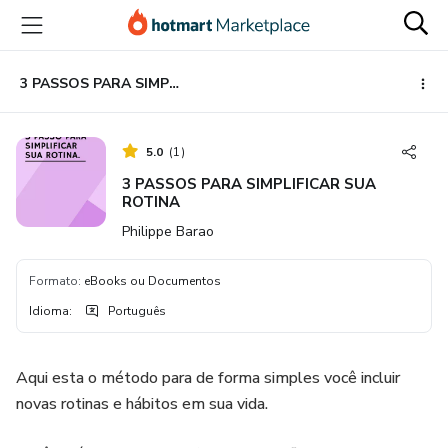
Ir
Ir
Ir
para
para
para
o
o
o
conteúdo
pagamento
rodapé
3 PASSOS PARA SIMPLIFICAR SUA ROTINA
principal
5.0
(
1
)
3 PASSOS PARA SIMPLIFICAR SUA
ROTINA
Philippe Barao
Formato
:
eBooks ou Documentos
Idioma
:
Português
Aqui esta o método para de forma simples você incluir
novas rotinas e hábitos em sua vida.