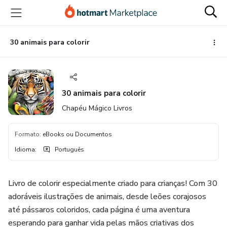
Ir
Ir
Ir
para
para
para
o
o
o
conteúdo
pagamento
rodapé
30 animais para colorir
principal
30 animais para colorir
Chapéu Mágico Livros
Formato
:
eBooks ou Documentos
Idioma
:
Português
Livro de colorir especialmente criado para crianças! Com 30
adoráveis ilustrações de animais, desde leões corajosos
até pássaros coloridos, cada página é uma aventura
esperando para ganhar vida pelas mãos criativas dos