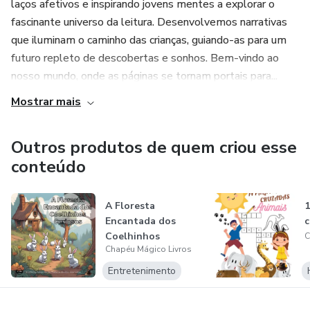
laços afetivos e inspirando jovens mentes a explorar o
fascinante universo da leitura. Desenvolvemos narrativas
que iluminam o caminho das crianças, guiando-as para um
futuro repleto de descobertas e sonhos. Bem-vindo ao
nosso mundo, onde as páginas se tornam portais para...
Mostrar mais
Outros produtos de quem criou esse
conteúdo
A Floresta
1
Encantada dos
c
Coelhinhos
C
Chapéu Mágico Livros
Curiosos
Entretenimento