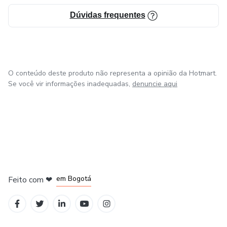
Dúvidas frequentes
O conteúdo deste produto não representa a opinião da Hotmart.
Se você vir informações inadequadas,
denuncie aqui
em Amsterdam
em Madrid
em Bogotá
Feito com
❤
em Belo Horizonte
na Cidade do México