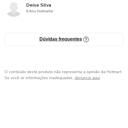
Deise Silva
6 Ano Hotmarter
Dúvidas frequentes
O conteúdo deste produto não representa a opinião da Hotmart.
Se você vir informações inadequadas,
denuncie aqui
em Bogotá
em Amsterdam
em Madrid