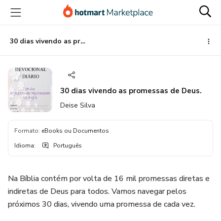
Ir
Ir
Ir
para
para
para
o
o
o
conteúdo
pagamento
rodapé
30 dias vivendo as promessas de Deus.
principal
30 dias vivendo as promessas de Deus.
Deise Silva
Formato
:
eBooks ou Documentos
Idioma
:
Português
Na Bíblia contém por volta de 16 mil promessas diretas e
indiretas de Deus para todos. Vamos navegar pelos
próximos 30 dias, vivendo uma promessa de cada vez.