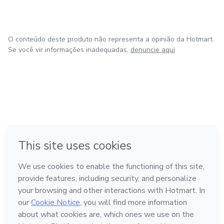
O conteúdo deste produto não representa a opinião da Hotmart.
Se você vir informações inadequadas,
denuncie aqui
em Bogotá
em Amsterdam
em Madrid
na Cidade do México
Feito com
❤
em Belo Horizonte
Conheça a Hotmart