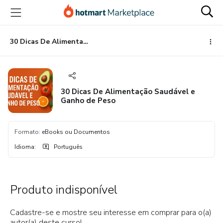
Ir
Ir
Ir
para
para
para
o
o
o
conteúdo
pagamento
rodapé
30 Dicas De Alimentação Saudável e Ganho de Peso
principal
30 Dicas De Alimentação Saudável e
Ganho de Peso
Formato
:
eBooks ou Documentos
Idioma
:
Português
Produto indisponível
Cadastre-se e mostre seu interesse em comprar para o(a)
autor(a) deste curso!