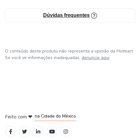
Dúvidas frequentes
O conteúdo deste produto não representa a opinião da Hotmart.
Se você vir informações inadequadas,
denuncie aqui
em Bogotá
em Amsterdam
em Madrid
na Cidade do México
Feito com
❤
em Belo Horizonte