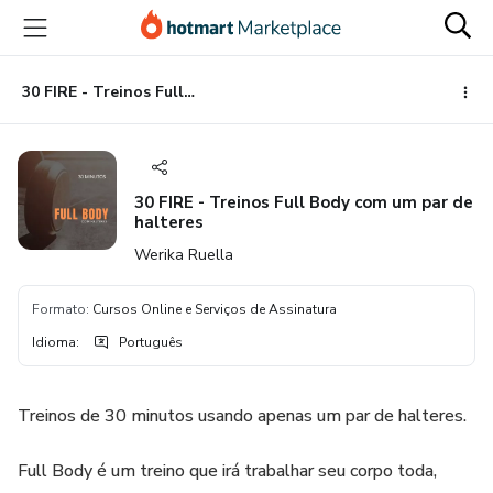
Ir
Ir
Ir
para
para
para
o
o
o
conteúdo
pagamento
rodapé
30 FIRE - Treinos Full Body com um par de halteres
principal
30 FIRE - Treinos Full Body com um par de
halteres
Werika Ruella
Formato
:
Cursos Online e Serviços de Assinatura
Idioma
:
Português
Treinos de 30 minutos usando apenas um par de halteres.
Full Body é um treino que irá trabalhar seu corpo toda,