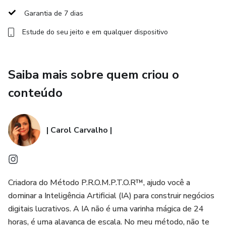
🎯 Definição de nicho, persona e proposta de valor
Garantia de 7 dias
🚀 Sequência de lançamento, anúncios e e-mails pós-
Estude do seu jeito e em qualquer dispositivo
compra
⚙️ Revisão de textos, reaproveitamento de conteúdo e
Saiba mais sobre quem criou o
FAQ completo
conteúdo
A IA faz 80%. Você faz 20%. O resultado é 100% seu.
| Carol Carvalho |
Não importa se você nunca vendeu nada online. Cada
prompt já vem com o papel, o objetivo, o modelo e o tom
definidos — é só substituir o que está entre colchetes e
colar na IA.
Criadora do Método P.R.O.M.P.T.O.R™, ajudo você a
dominar a Inteligência Artificial (IA) para construir negócios
Pare de encarar a tela em branco. Comece a produzir hoje.
digitais lucrativos. A IA não é uma varinha mágica de 24
horas, é uma alavanca de escala. No meu método, não te
👇 Acesse agora e tenha sua fábrica de conteúdo