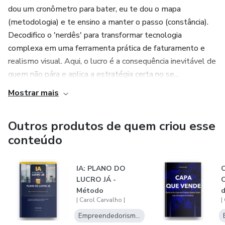
dou um cronômetro para bater, eu te dou o mapa
funcionando ainda hoje.
(metodologia) e te ensino a manter o passo (constância).
Decodifico o 'nerdês' para transformar tecnologia
complexa em uma ferramenta prática de faturamento e
realismo visual. Aqui, o lucro é a consequência inevitável de
quem não pára e aplica a estratégia certa no se...
Mostrar mais
Outros produtos de quem criou esse
conteúdo
IA: PLANO DO
LUCRO JÁ -
C
Método
d
| Carol Carvalho |
|
P.R.O.M.P.T.O.R™ -
D
O Guia Par...
Empreendedorismo Digital