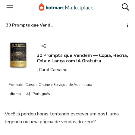
Ir
Ir
Ir
para
para
para
o
o
o
conteúdo
pagamento
rodapé
30 Prompts que Vendem — Copia, Recria, Cola e Lança com IA Gratuita
principal
30 Prompts que Vendem — Copia, Recria,
Cola e Lança com IA Gratuita
| Carol Carvalho |
Formato
:
Cursos Online e Serviços de Assinatura
Idioma
:
Português
Você já perdeu horas tentando escrever um post, uma
legenda ou uma página de vendas do zero?