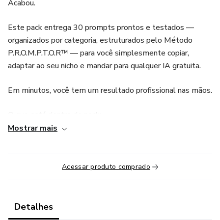
Acabou.
Este pack entrega 30 prompts prontos e testados —
organizados por categoria, estruturados pelo Método
P.R.O.M.P.T.O.R™ — para você simplesmente copiar,
adaptar ao seu nicho e mandar para qualquer IA gratuita.
Em minutos, você tem um resultado profissional nas mãos.
O que está dentro do pack:
Mostrar mais
✍️ Prompts para criar e-books e infoprodutos do zero
💰 Páginas de vendas, scripts de vídeo e quebra de
Acessar produto comprado
objeções
📱 30 ideias de post, carrosséis e legendas para Instagram
Detalhes