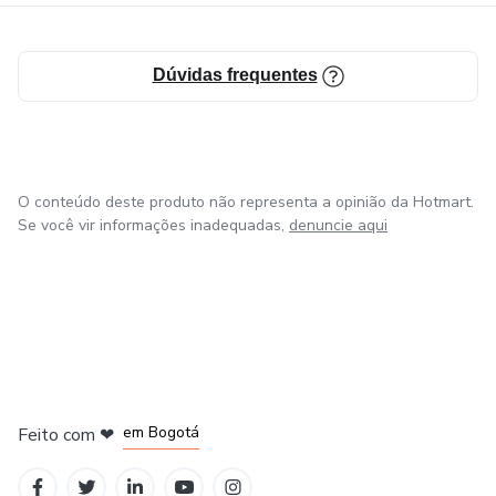
Dúvidas frequentes
O conteúdo deste produto não representa a opinião da Hotmart.
Se você vir informações inadequadas,
denuncie aqui
em Amsterdam
em Madrid
em Bogotá
Feito com
❤
em Belo Horizonte
na Cidade do México