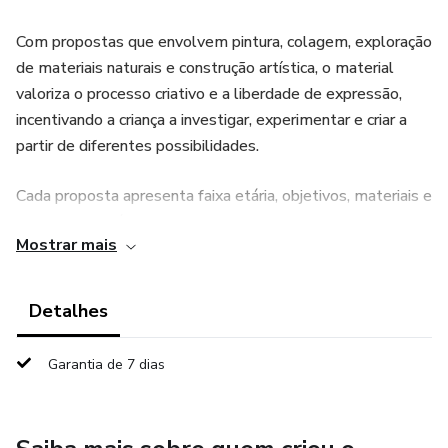
Com propostas que envolvem pintura, colagem, exploração
de materiais naturais e construção artística, o material
valoriza o processo criativo e a liberdade de expressão,
incentivando a criança a investigar, experimentar e criar a
partir de diferentes possibilidades.
Cada proposta apresenta faixa etária, objetivos, materiais e
orientações práticas de como realizar, facilitando a
Mostrar mais
aplicação no dia a dia da sala de referência. Além disso,
promove o desenvolvimento da coordenação motora, da
percepção estética, da criatividade e da autonomia das
Detalhes
crianças.
Garantia de 7 dias
É um recurso ideal para enriquecer a rotina com
experiências artísticas que fazem sentido na prática, sem
depender de materiais complexos, tornando o fazer