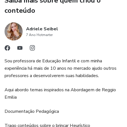
Saiba mais sobre quem criou o
artístico mais acessível, intencional e encantador.
conteúdo
Adriele Seibel
7 Ano Hotmarter
Sou professora de Educação Infantil e com minha
experiência há mais de 10 anos no mercado ajudo outros
professores a desenvolverem suas habilidades.
Aqui abordo temas inspirados na Abordagem de Reggio
Emilia
Documentação Pedagógica
Trago conteúdos sobre o brincar Heurístico