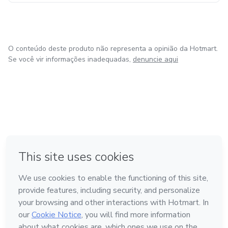
O conteúdo deste produto não representa a opinião da Hotmart.
Se você vir informações inadequadas,
denuncie aqui
em Amsterdam
em Madrid
em Bogotá
Feito com
❤
em Belo Horizonte
na Cidade do México
Conheça a Hotmart