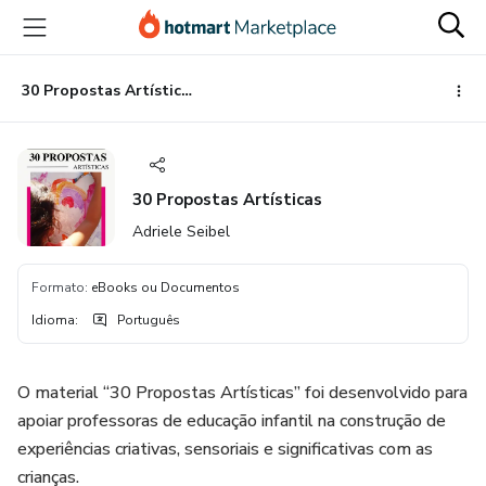
Ir
Ir
Ir
para
para
para
o
o
o
conteúdo
pagamento
rodapé
30 Propostas Artísticas
principal
30 Propostas Artísticas
Adriele Seibel
Formato
:
eBooks ou Documentos
Idioma
:
Português
O material “30 Propostas Artísticas” foi desenvolvido para
apoiar professoras de educação infantil na construção de
experiências criativas, sensoriais e significativas com as
crianças.