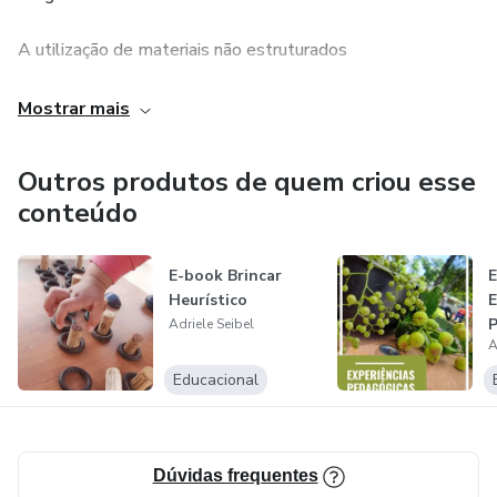
A utilização de materiais não estruturados
Como trabalhar com diversos elementos na Natureza
Mostrar mais
Uma rede de formação para o professor que deseja se
Outros produtos de quem criou esse
qualificar e estar diariamente aprendendo novos meios
conteúdo
para realizar um bom trabalho com as crianças no cotidiano
escolar!
E-book Brincar
Heurístico
E
P
Adriele Seibel
A
R
Educacional
Dúvidas frequentes