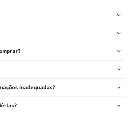
comprar?
rmações inadequadas?
ê-las?