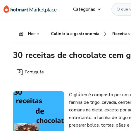
Ir
Ir
Ir
Categorias
para
para
para
o
o
o
conteúdo
pagamento
rodapé
Home
Culinária e gastronomia
Receitas
principal
30 receitas de chocolate cem 
Português
O glúten é composto por um c
farinha de trigo, cevada, cent
comuns na dieta, exceto por a
entretanto, a farinha de trigo
preparar bolos, tortas, pães e