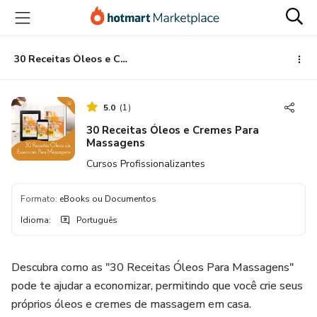
Ir
Ir
Ir
para
para
para
o
o
o
conteúdo
pagamento
rodapé
30 Receitas Óleos e Cremes Para Massagens
principal
5.0
(
1
)
30 Receitas Óleos e Cremes Para
Massagens
Cursos Profissionalizantes
Formato
:
eBooks ou Documentos
Idioma
:
Português
Descubra como as "30 Receitas Óleos Para Massagens"
pode te ajudar a economizar, permitindo que você crie seus
próprios óleos e cremes de massagem em casa.