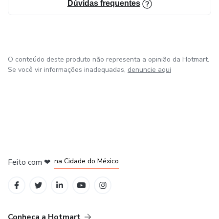
Dúvidas frequentes
O conteúdo deste produto não representa a opinião da Hotmart.
Se você vir informações inadequadas,
denuncie aqui
em Bogotá
em Amsterdam
em Madrid
na Cidade do México
Feito com
❤
em Belo Horizonte
Conheça a Hotmart