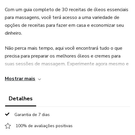
Com um guia completo de 30 receitas de óleos essenciais
para massagens, você terá acesso a uma variedade de
opções de receitas para fazer em casa e economizar seu
dinheiro.
Não perca mais tempo, aqui você encontrará tudo o que
precisa para preparar os melhores óleos e cremes para
suas sessões de massagem. Experimente agora mesmo e
descubra o poder dos óleos e cremes naturais para o seu
Mostrar mais
bem-estar e de seus clientes.
Detalhes
Garantia de 7 dias
100% de avaliações positivas