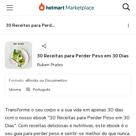
Ir
Ir
Ir
para
para
para
o
o
o
conteúdo
pagamento
rodapé
30 Receitas para Perder Peso em 30 Dias
principal
30 Receitas para Perder Peso em 30 Dias
Ruben Prates
Formato
:
eBooks ou Documentos
Idioma
:
Português
Transforme o seu corpo e a sua vida em apenas 30 dias
com o nosso ebook "30 Receitas para Perder Peso em 30
Dias". Com receitas deliciosas e nutritivas, este ebook é o
seu guia para perder peso e sentir-se melhor do que nunca.