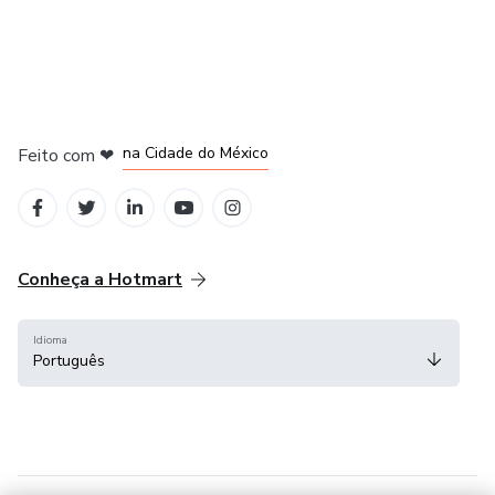
em Bogotá
em Amsterdam
em Madrid
na Cidade do México
Feito com
❤
em Belo Horizonte
Conheça a Hotmart
Idioma
Português