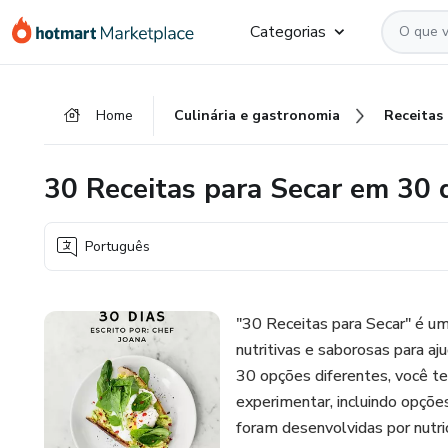
Ir
Ir
Ir
Categorias
para
para
para
o
o
o
conteúdo
pagamento
rodapé
Home
Culinária e gastronomia
Receitas
principal
30 Receitas para Secar em 30 
Português
"30 Receitas para Secar" é u
nutritivas e saborosas para 
30 opções diferentes, você te
experimentar, incluindo opções
foram desenvolvidas por nutr