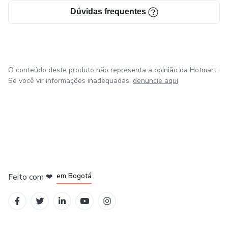
Dúvidas frequentes
O conteúdo deste produto não representa a opinião da Hotmart.
Se você vir informações inadequadas,
denuncie aqui
em Amsterdam
em Madrid
em Bogotá
Feito com
❤
em Belo Horizonte
na Cidade do México