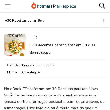
Ir
Ir
Ir
para
para
para
o
o
o
conteúdo
pagamento
rodapé
+30 Receitas parar Secar em 30 dias
principal
+30 Receitas parar Secar em 30 dias
dennis sousa
Formato
:
eBooks ou Documentos
Idioma
:
Português
No eBook "Transforme-se: 30 Receitas para um Novo
Você", os leitores são convidados a embarcar em uma
jornada de transformação pessoal e bem-estar através da
alimentação. Este livro digital é muito mais do que um