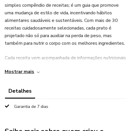
simples compêndio de receitas; é um guia que promove
uma mudança de estilo de vida, incentivando hábitos
alimentares saudáveis e sustentáveis. Com mais de 30
receitas cuidadosamente selecionadas, cada prato é
projetado não só para auxiliar na perda de peso, mas
também para nutrir o corpo com os melhores ingredientes.
Cada receita vem acompanhada de informações nutricionais
detalhadas, dicas para variações saudáveis e sugestões de
Mostrar mais
acompanhamentos. Além disso, o eBook inclui conselhos
práticos sobre como manter uma dieta equilibrada.
Detalhes
Ideal para quem busca inspiração na cozinha e deseja
adotar um estilo de vida mais saudável, "Transforme-se" é
Garantia de 7 dias
mais do que um livro de receitas - é um aliado na sua
jornada de autoconhecimento e amor-próprio através da
alimentação consciente.