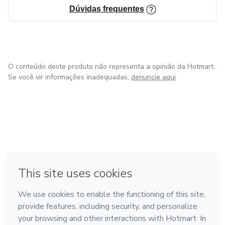
Dúvidas frequentes
O conteúdo deste produto não representa a opinião da Hotmart.
Se você vir informações inadequadas,
denuncie aqui
em Bogotá
em Amsterdam
em Madrid
na Cidade do México
Feito com
❤
em Belo Horizonte