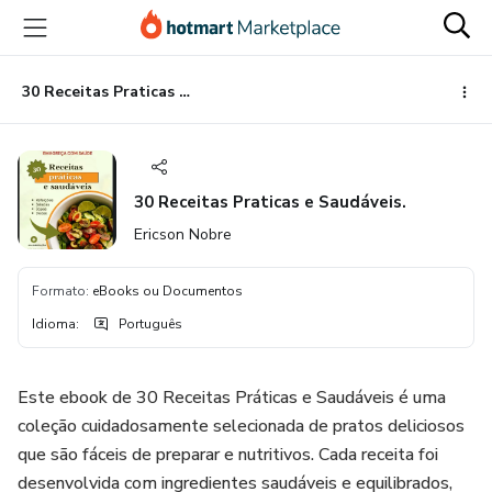
Ir
Ir
Ir
para
para
para
o
o
o
conteúdo
pagamento
rodapé
30 Receitas Praticas e Saudáveis.
principal
30 Receitas Praticas e Saudáveis.
Ericson Nobre
Formato
:
eBooks ou Documentos
Idioma
:
Português
Este ebook de 30 Receitas Práticas e Saudáveis é uma
coleção cuidadosamente selecionada de pratos deliciosos
que são fáceis de preparar e nutritivos. Cada receita foi
desenvolvida com ingredientes saudáveis e equilibrados,