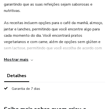
garantindo que as suas refeições sejam saborosas e
nutritivas.
As receitas incluem opções para o café da manhã, almoço,
jantar e lanches, permitindo que você encontre algo para
cada momento do dia. Você encontrará pratos
vegetarianos e com carne, além de opções sem glúten e
sem lactose, permitindo que você escolha de acordo com
suas preferências e necessidades alimentares.
Mostrar mais
Além de serem saudáveis, as receitas são práticas,
utilizando ingredientes simples e facilmente encontrados
Detalhes
em qualquer mercado. As instruções passo a passo são
claras e fáceis de seguir, permitindo que até mesmo
Garantia de 7 dias
cozinheiros iniciantes preparem os pratos sem dificuldade.
Este ebook é uma ótima opção para aqueles que procuram