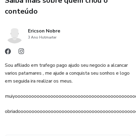
Saiba mais sobre quem criou o
melhorar a sua alimentação sem sacrificar o sabor ou
passar horas na cozinha. Com 30 receitas práticas e
conteúdo
saudáveis, você terá uma variedade de opções para
experimentar e desfrutar.
Ericson Nobre
3 Ano Hotmarter
Sou afiliado em trafego pago ajudo seu negocio a alcancar
varios patamares , me ajude a conquista seu sonhos e logo
em seguida ira realizar os meus.
muiyoooooooooooooooooooooooooooooooooooooooooooo
obriadoooooooooooooooooooooooooooooooooooooooooo