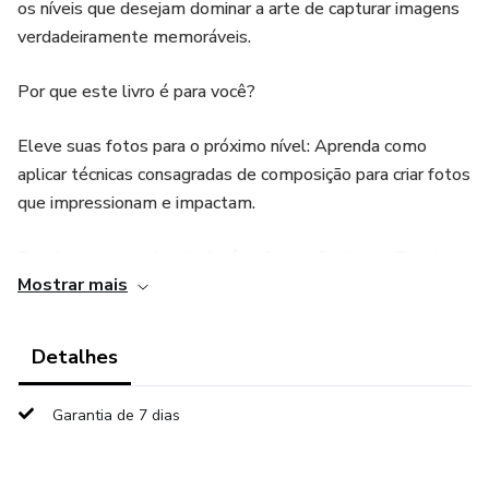
os níveis que desejam dominar a arte de capturar imagens
verdadeiramente memoráveis.
Por que este livro é para você?
Eleve suas fotos para o próximo nível: Aprenda como
aplicar técnicas consagradas de composição para criar fotos
que impressionam e impactam.
Domine os segredos de fotógrafos profissionais: Desde a
Mostrar mais
regra dos terços até o uso de linhas principais e padrões,
este livro revela as estratégias que fotógrafos de sucesso
usam para garantir que suas imagens se destaquem.
Detalhes
Versatilidade em qualquer situação: Seja você um
Garantia de 7 dias
fotógrafo de paisagens, retratos ou eventos, esses 30
segredos oferecem soluções práticas para capturar
qualquer cena com impacto visual.