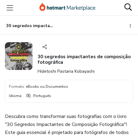
Ir
Ir
Ir
para
para
para
o
o
o
conteúdo
pagamento
rodapé
30 segredos impactantes de composição fotográfica
principal
30 segredos impactantes de composição
fotográfica
Hidetoshi Pastana Kobayashi
Formato
:
eBooks ou Documentos
Idioma
:
Português
Descubra como transformar suas fotografias com o livro
"30 Segredos Impactantes de Composição Fotográfica"!
Este guia essencial é projetado para fotógrafos de todos