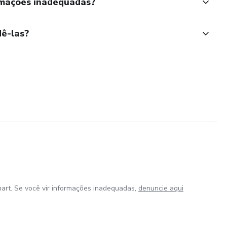
rmações inadequadas?
ê-las?
art. Se você vir informações inadequadas,
denuncie aqui