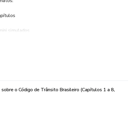
rmatos:
pítulos
mini simulados
nki)
legram para tirar dúvidas
bre o Código de Trânsito Brasileiro (Capítulos 1 a 8,