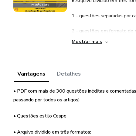
• Arquivo dividido em três fo
1 - questões separadas por ca
2 - questões em formato de 
Mostrar mais
3 - questões em flashcards (A
• Participação em grupo de te
Vantagens
Detalhes
• Insta: @tangotangoprf
• PDF com mais de 300 questões inéditas e comentadas so
passando por todos os artigos)
• Questões estilo Cespe
• Arquivo dividido em três formatos: