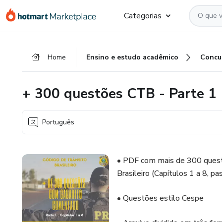
Ir
Ir
Ir
Categorias
para
para
para
o
o
o
conteúdo
pagamento
rodapé
Home
Ensino e estudo acadêmico
Concu
principal
+ 300 questões CTB - Parte 1
Português
• PDF com mais de 300 quest
Brasileiro (Capítulos 1 a 8, p
• Questões estilo Cespe