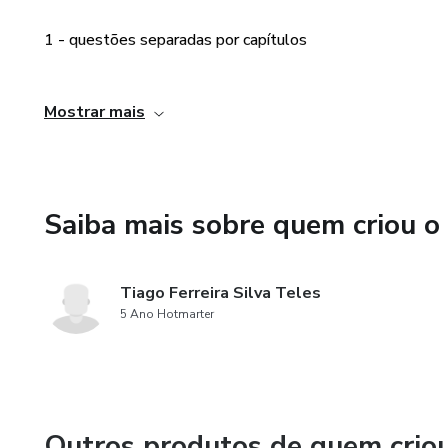
1 - questões separadas por capítulos
2 - questões em formato de mini simulados
Mostrar mais
3 - questões em flashcards (Anki)
• Participação em grupo de telegram para tirar dúvidas
Saiba mais sobre quem criou o
• Insta: @tangotangoprf
Tiago Ferreira Silva Teles
5 Ano Hotmarter
Outros produtos de quem crio