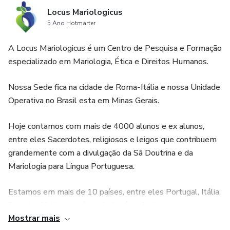
profunda de Jesus Cristo. Através das experiências de
Locus Mariologicus
Maria, os leitores são guiados a uma apreciação mais rica
5 Ano Hotmarter
da missão redentora de Jesus e do chamado de cada
cristão para participar ativamente na vida da Igreja
A Locus Mariologicus é um Centro de Pesquisa e Formação
especializado em Mariologia, Ética e Direitos Humanos.
Nossa Sede fica na cidade de Roma-Itália e nossa Unidade
Operativa no Brasil esta em Minas Gerais.
Hoje contamos com mais de 4000 alunos e ex alunos,
entre eles Sacerdotes, religiosos e leigos que contribuem
grandemente com a divulgação da Sã Doutrina e da
Mariologia para Língua Portuguesa.
Estamos em mais de 10 países, entre eles Portugal, Itália,
Estados Unidos e países da América Latina.
Mostrar mais