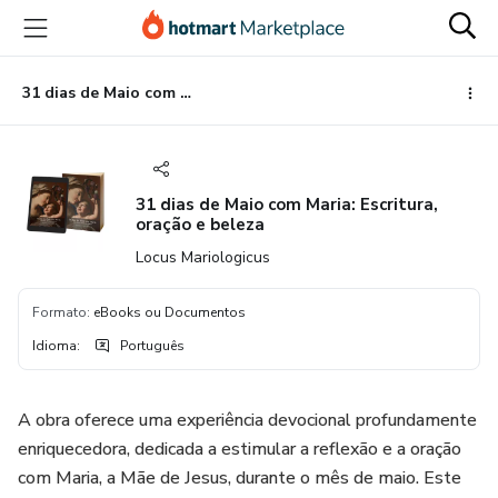
Ir
Ir
Ir
para
para
para
o
o
o
conteúdo
pagamento
rodapé
31 dias de Maio com Maria: Escritura, oração e beleza
principal
31 dias de Maio com Maria: Escritura,
oração e beleza
Locus Mariologicus
Formato
:
eBooks ou Documentos
Idioma
:
Português
A obra oferece uma experiência devocional profundamente
enriquecedora, dedicada a estimular a reflexão e a oração
com Maria, a Mãe de Jesus, durante o mês de maio. Este