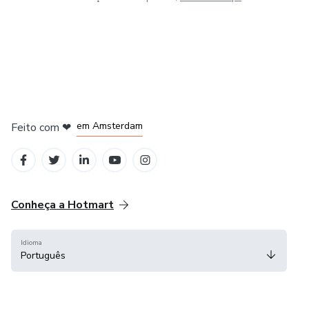
em Madrid
em Amsterdam
Feito com
❤
em Belo Horizonte
na Cidade do México
em Bogotá
Conheça a Hotmart
Idioma
Português