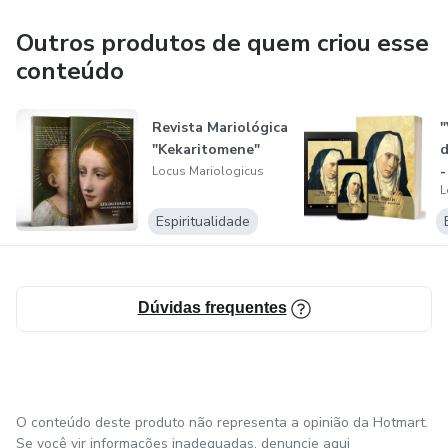
Nosso lema é: Conhecer para amar mais Maria.
Outros produtos de quem criou esse
conteúdo
Revista Mariológica
"
"Kekaritomene"
d
-
Locus Mariologicus
L
Espiritualidade
Dúvidas frequentes
O conteúdo deste produto não representa a opinião da Hotmart.
Se você vir informações inadequadas,
denuncie aqui