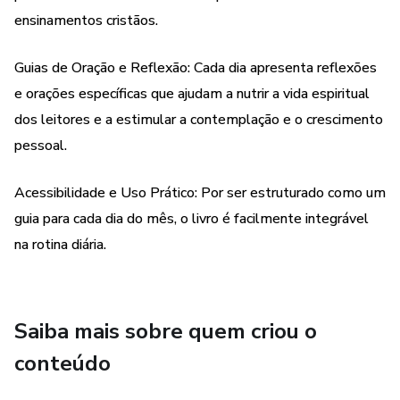
ensinamentos cristãos.
que elevam o espírito e fortalecem a conexão com o divino
através de Maria. Estas orações não apenas enriquecem a
vida espiritual dos fiéis, mas também os inspiram a viver de
Guias de Oração e Reflexão: Cada dia apresenta reflexões
acordo com os ensinamentos de Cristo, seguindo os
e orações específicas que ajudam a nutrir a vida espiritual
passos de Maria.
dos leitores e a estimular a contemplação e o crescimento
pessoal.
Frases inspiradoras e invocações específicas para cada dia
funcionam como chaves que abrem corações para a graça e
Acessibilidade e Uso Prático: Por ser estruturado como um
a misericórdia de Deus, recordando aos leitores a beleza e
guia para cada dia do mês, o livro é facilmente integrável
a profundidade do amor de Maria por seus filhos espirituais.
na rotina diária.
Estes elementos incentivam a prática da piedade mariana
e a confiança na intercessão poderosa de Maria junto a
Deus.
Saiba mais sobre quem criou o
Ao longo da obra, somos convidados a contemplar a vida
conteúdo
de Maria não apenas como um modelo de virtude, mas
também como um caminho para uma compreensão mais