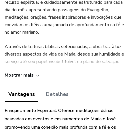
recurso espiritual é cuidadosamente estruturado para cada
dia do mês, apresentando passagens do Evangelho,
meditações, orações, frases inspiradoras e invocações que
convidam os fiéis a uma jornada de aprofundamento na fé e
no amor mariano.
Através de leituras bíblicas selecionadas, a obra traz à luz
diversos aspectos da vida de Maria, desde sua humildade e
serviço até seu papel insubstituível no plano de salvação
de Deus. Os textos são acompanhados de meditações que
Mostrar mais
buscam conectar os eventos da vida de Maria às
experiências cotidianas dos leitores, incentivando uma
reflexão sobre como seguir seu exemplo de fé, entrega e
Vantagens
Detalhes
amor incondicional.
Enriquecimento Espiritual: Oferece meditações diárias
As orações diárias são cuidadosamente formuladas para
baseadas em eventos e ensinamentos de Maria e José,
refletir os temas explorados nas meditações, oferecendo
promovendo uma conexão mais profunda com a fé e os
aos leitores palavras de louvor, súplica e ação de graças