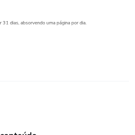
r 31 dias, absorvendo uma página por dia.
ndo esses preceitos que você vai transformar sua vida para