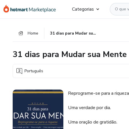
Ir
Ir
Ir
Categorias
para
para
para
o
o
o
conteúdo
pagamento
rodapé
Home
31 dias para Mudar sua Mente
principal
31 dias para Mudar sua Mente
Português
Reprograme-se para a riqueza
Uma verdade por dia.
Uma oração de gratidão.