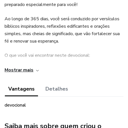
preparado especialmente para você!
Ao longo de 365 dias, você será conduzido por versículos
bíblicos inspiradores, reflexões edificantes e orações
simples, mas cheias de significado, que vão fortalecer sua
fé e renovar sua esperança.
O que você vai encontrar neste devocional:
Versículos diários para meditação e fortalecimento
Mostrar mais
espiritual.
Vantagens
Detalhes
Reflexões práticas que ajudam a aplicar a Palavra de Deus
no dia a dia.
devocional
Momentos de oração que aproximam o coração do Senhor.
Saiba mais sobre quem criou o
Uma linguagem acessível e acolhedora, perfeita para