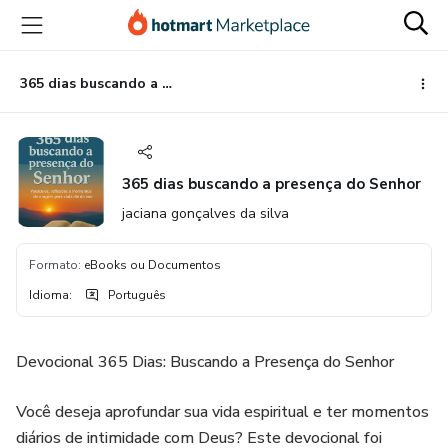
Ir
Ir
Ir
para
para
para
o
o
o
conteúdo
pagamento
rodapé
365 dias buscando a presença do Senhor
principal
365 dias buscando a presença do Senhor
jaciana gonçalves da silva
Formato
:
eBooks ou Documentos
Idioma
:
Português
Devocional 365 Dias: Buscando a Presença do Senhor
Você deseja aprofundar sua vida espiritual e ter momentos
diários de intimidade com Deus? Este devocional foi